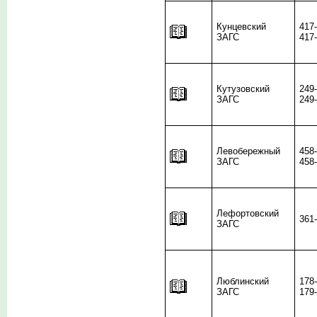
Кунцевский
417
ЗАГС
417
Кутузовский
249
ЗАГС
249
Левобережный
458
ЗАГС
458
Лефортовский
361
ЗАГС
Люблинский
178
ЗАГС
179