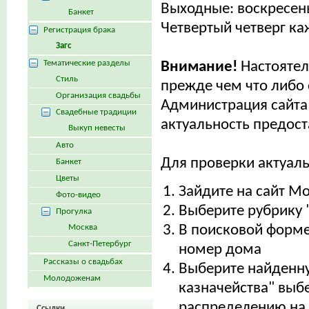
Выходные: воскресен
Банкет
Четвертый четверг ка
Регистрация брака
Загс
Тематические разделы
Внимание!
Настояте
Стиль
прежде чем что либо 
Организация свадьбы
Администрация сайта 
Свадебные традиции
актуальность предос
Выкуп невесты
Авто
Для проверки актуал
Банкет
Цветы
Зайдите на сайт М
Фото-видео
Выберите рубрику 
Прогулка
Москва
В поисковой форме
Санкт-Петербург
номер дома
Рассказы о свадьбах
Выберите найденну
Молодоженам
казначейства" выб
распределению на 
Ссылки