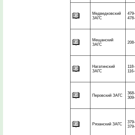
Медведковский
479
ЗАГС
478
Мещанский
208
ЗАГС
Нагатинский
118
ЗАГС
116
368
Перовский ЗАГС
309
379
Рязанский ЗАГС
379