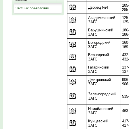
285
Дворец №4
Частные объявления
285
Академический
125
ЗАГС
125
Бабушкинский
186
ЗАГС
186
Богородский
160
ЗАГС
169
Вернадский
432
ЗАГС
432
Гагаринский
137
ЗАГС
137
Дмитровский
906
ЗАГС
906
Зеленоградский
535
ЗАГС
Измайловский
463
ЗАГС
Кунцевский
417
ЗАГС
417