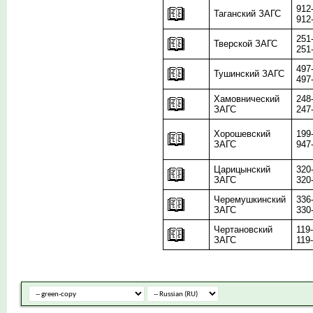
912
Таганский ЗАГС
912
251
Тверской ЗАГС
251
497
Тушинский ЗАГС
497
Хамовнический
248
ЗАГС
247
Хорошевский
199
ЗАГС
947
Царицынский
320
ЗАГС
320
Черемушкинский
336
ЗАГС
330
Чертановский
119
ЗАГС
119