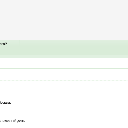
ого?
осквы:
анитарный день.