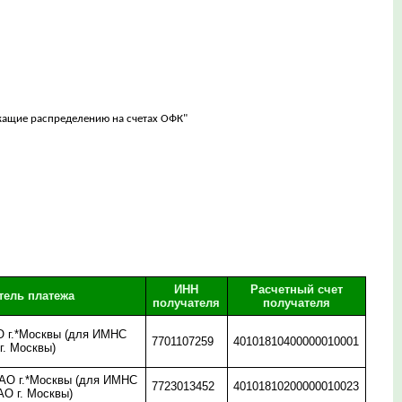
ежащие распределению на счетах ОФК"
ИНН
Расчетный счет
тель платежа
получателя
получателя
 г.*Москвы (для ИМНС
7701107259
40101810400000010001
г. Москвы)
О г.*Москвы (для ИМНС
7723013452
40101810200000010023
АО г. Москвы)