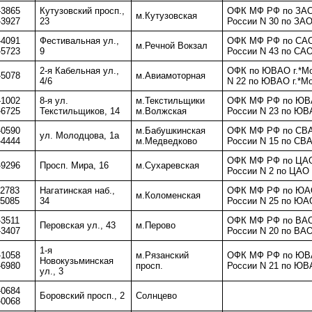
-3865
Кутузовский просп.,
ОФК МФ РФ по ЗАО
м.Кутузовская
-3927
23
России N 30 по ЗАО
-4091
Фестивальная ул.,
ОФК МФ РФ по CАО
м.Речной Вокзал
-5723
9
России N 43 по CАО
2-я Кабельная ул.,
ОФК по ЮВАО г.*М
-5078
м.Авиамоторная
4/6
N 22 по ЮВАО г.*М
-1002
8-я ул.
м.Текстильщики
ОФК МФ РФ по ЮВА
-6725
Текстильщиков, 14
м.Волжская
России N 23 по ЮВ
-0590
м.Бабушкинская
ОФК МФ РФ по СВА
ул. Молодцова, 1а
-4444
м.Медведково
России N 15 по СВА
ОФК МФ РФ по ЦАО
-9296
Просп. Мира, 16
м.Сухаревская
России N 2 по ЦАО 
-2783
Нагатинская наб.,
ОФК МФ РФ по ЮАО
м.Коломенская
-5085
34
России N 25 по ЮАО
-3511
ОФК МФ РФ по ВАО
Перовская ул., 43
м.Перово
-3407
России N 20 по ВАО
1-я
-1058
м.Рязанский
ОФК МФ РФ по ЮВА
Новокузьминская
-6980
просп.
России N 21 по ЮВ
ул., 3
-0684
Боровский просп., 2
Солнцево
-0068