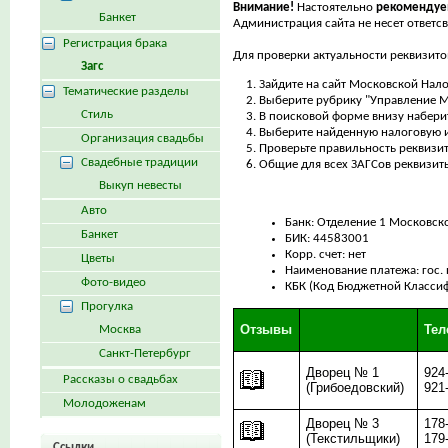
Внимание!
Настоятельно
рекомендуе
Банкет
Администрация сайта не несет ответс
Регистрация брака
Для проверки актуальности реквизито
Загс
Зайдите на сайт Московской Нал
Тематические разделы
Выберите рубрику "Управление М
Стиль
В поисковой форме внизу набери
Выберите найденную налоговую и
Организация свадьбы
Проверьте правильность реквизи
Свадебные традиции
Общие для всех ЗАГСов реквизит
Выкуп невесты
Авто
Банк: Отделение 1 Московско
Банкет
БИК: 44583001
Корр. счет: нет
Цветы
Наименование платежа: гос.
Фото-видео
КБК (Код Бюджетной Класси
Прогулка
Отзывы
Те
Москва
Санкт-Петербург
Дворец № 1
924
Рассказы о свадьбах
(Грибоедовский)
921
Молодоженам
Дворец № 3
178
(Текстильщики)
179
Ссылки