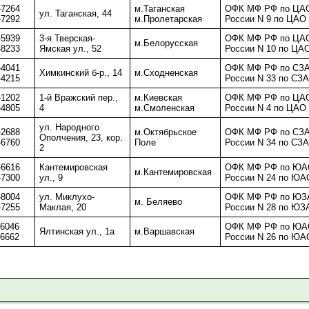
-7264
м.Таганская
ОФК МФ РФ по ЦАО
ул. Таганская, 44
-7292
м.Пролетарская
России N 9 по ЦАО 
-5939
3-я Тверская-
ОФК МФ РФ по ЦАО
м.Белорусская
-8233
Ямская ул., 52
России N 10 по ЦАО
-4041
ОФК МФ РФ по СЗА
Химкинский б-р., 14
м.Сходненская
-4215
России N 33 по СЗА
-1202
1-й Вражский пер.,
м.Киевская
ОФК МФ РФ по ЦАО
-4805
4
м.Смоленская
России N 4 по ЦАО 
ул. Народного
-2688
м.Октябрьское
ОФК МФ РФ по СЗА
Ополчения, 23, кор.
-6760
Поле
России N 34 по СЗА
2
-6616
Кантемировская
ОФК МФ РФ по ЮАО
м.Кантемировская
-7300
ул., 9
России N 24 по ЮАО
-8004
ул. Миклухо-
ОФК МФ РФ по ЮЗА
м. Беляево
-7255
Маклая, 20
России N 28 по ЮЗ
-6046
ОФК МФ РФ по ЮАО
Ялтинская ул., 1а
м.Варшавская
-6662
России N 26 по ЮАО