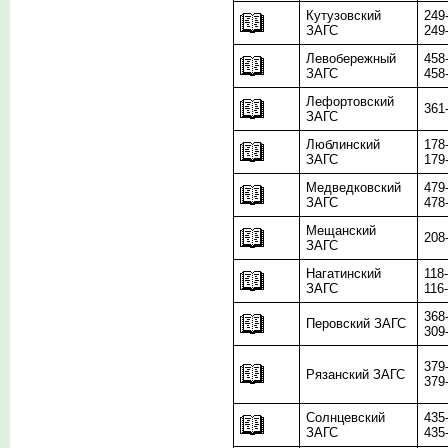
Кутузовский
249
ЗАГС
249
Левобережный
458
ЗАГС
458
Лефортовский
361
ЗАГС
Люблинский
178
ЗАГС
179
Медведковский
479
ЗАГС
478
Мещанский
208
ЗАГС
Нагатинский
118
ЗАГС
116
368
Перовский ЗАГС
309
379
Рязанский ЗАГС
379
Солнцевский
435
ЗАГС
435