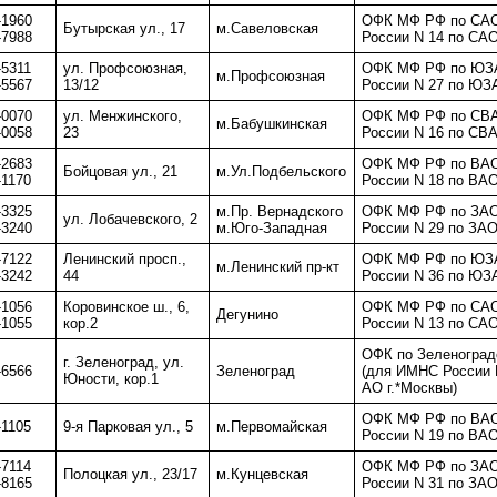
-1960
ОФК МФ РФ по САО
Бутырская ул., 17
м.Савеловская
-7988
России N 14 по САО
-5311
ул. Профсоюзная,
ОФК МФ РФ по ЮЗА
м.Профсоюзная
-5567
13/12
России N 27 по ЮЗ
-0070
ул. Менжинского,
ОФК МФ РФ по СВА
м.Бабушкинская
-0058
23
России N 16 по СВА
-2683
ОФК МФ РФ по ВАО
Бойцовая ул., 21
м.Ул.Подбельского
-1170
России N 18 по ВАО
-3325
м.Пр. Вернадского
ОФК МФ РФ по ЗАО
ул. Лобачевского, 2
-3240
м.Юго-Западная
России N 29 по ЗАО
-7122
Ленинский просп.,
ОФК МФ РФ по ЮЗА
м.Ленинский пр-кт
-3242
44
России N 36 по ЮЗ
-1056
Коровинское ш., 6,
ОФК МФ РФ по САО
Дегунино
-1055
кор.2
России N 13 по САО
ОФК по Зеленоград
г. Зеленоград, ул.
-6566
Зеленоград
(для ИМНС России 
Юности, кор.1
АО г.*Москвы)
ОФК МФ РФ по ВАО
-1105
9-я Парковая ул., 5
м.Первомайская
России N 19 по ВАО
-7114
ОФК МФ РФ по ЗАО
Полоцкая ул., 23/17
м.Кунцевская
-8165
России N 31 по ЗАО