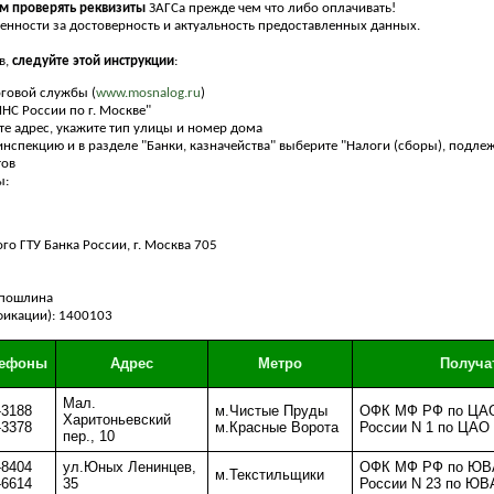
м проверять реквизиты
ЗАГСа прежде чем что либо оплачивать!
венности за достоверность и актуальность предоставленных данных.
в,
следуйте этой инструкции
:
оговой службы (
www.mosnalog.ru
)
НС России по г. Москве"
те адрес, укажите тип улицы и номер дома
нспекцию и в разделе "Банки, казначейства" выберите "Налоги (сборы), подл
тов
ы:
го ГТУ Банка России, г. Москва 705
 пошлина
фикации): 1400103
лефоны
Адрес
Метро
Получа
Мал.
-3188
м.Чистые Пруды
ОФК МФ РФ по ЦАО
Харитоньевский
-3378
м.Красные Ворота
России N 1 по ЦАО 
пер., 10
-8404
ул.Юных Ленинцев,
ОФК МФ РФ по ЮВА
м.Текстильщики
-6614
35
России N 23 по ЮВ