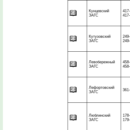
Кунцевский
417
ЗАГС
417
Кутузовский
249
ЗАГС
249
Левобережный
458
ЗАГС
458
Лефортовский
361
ЗАГС
Люблинский
178
ЗАГС
179