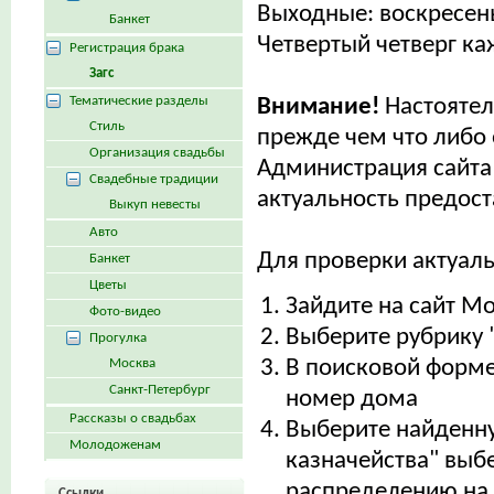
Выходные: воскресен
Банкет
Четвертый четверг ка
Регистрация брака
Загс
Тематические разделы
Внимание!
Настояте
Стиль
прежде чем что либо 
Организация свадьбы
Администрация сайта 
Свадебные традиции
актуальность предос
Выкуп невесты
Авто
Для проверки актуал
Банкет
Цветы
Зайдите на сайт М
Фото-видео
Выберите рубрику 
Прогулка
Москва
В поисковой форме
Санкт-Петербург
номер дома
Рассказы о свадьбах
Выберите найденну
Молодоженам
казначейства" выб
распределению на 
Ссылки