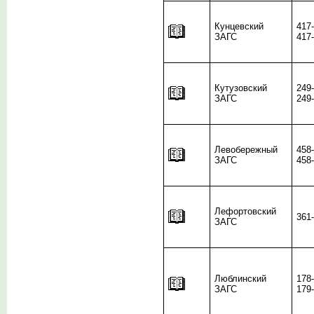
Кунцевский
417
ЗАГС
417
Кутузовский
249
ЗАГС
249
Левобережный
458
ЗАГС
458
Лефортовский
361
ЗАГС
Люблинский
178
ЗАГС
179