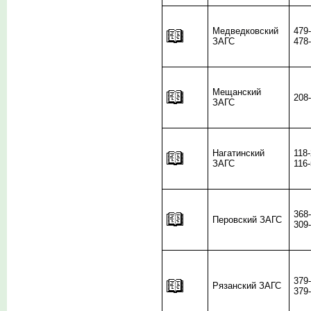
Медведковский
479
ЗАГС
478
Мещанский
208
ЗАГС
Нагатинский
118
ЗАГС
116
368
Перовский ЗАГС
309
379
Рязанский ЗАГС
379