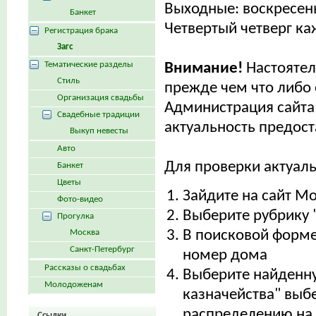
Выходные: воскресен
Банкет
Четвертый четверг ка
Регистрация брака
Загс
Тематические разделы
Внимание!
Настояте
Стиль
прежде чем что либо 
Организация свадьбы
Администрация сайта 
Свадебные традиции
актуальность предос
Выкуп невесты
Авто
Для проверки актуал
Банкет
Цветы
Зайдите на сайт М
Фото-видео
Выберите рубрику 
Прогулка
Москва
В поисковой форме
Санкт-Петербург
номер дома
Рассказы о свадьбах
Выберите найденну
Молодоженам
казначейства" выб
распределению на 
Ссылки