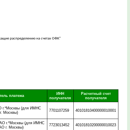
ежащие распределению на счетах ОФК"
ИНН
Расчетный счет
тель платежа
получателя
получателя
 г.*Москвы (для ИМНС
7701107259
40101810400000010001
г. Москвы)
О г.*Москвы (для ИМНС
7723013452
40101810200000010023
АО г. Москвы)