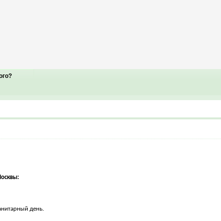
ого?
осквы:
анитарный день.