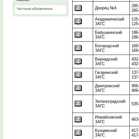
285
Дворец №4
Частные объявления
285
Академический
125
ЗАГС
125
Бабушкинский
186
ЗАГС
186
Богородский
160
ЗАГС
169
Вернадский
432
ЗАГС
432
Гагаринский
137
ЗАГС
137
Дмитровский
906
ЗАГС
906
Зеленоградский
535
ЗАГС
Измайловский
463
ЗАГС
Кунцевский
417
ЗАГС
417