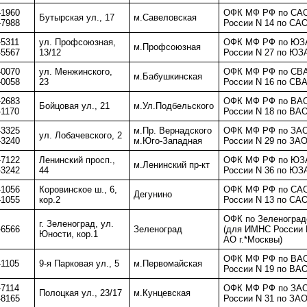
-1960
ОФК МФ РФ по САО
Бутырская ул., 17
м.Савеловская
-7988
России N 14 по САО
-5311
ул. Профсоюзная,
ОФК МФ РФ по ЮЗА
м.Профсоюзная
-5567
13/12
России N 27 по ЮЗ
-0070
ул. Менжинского,
ОФК МФ РФ по СВА
м.Бабушкинская
-0058
23
России N 16 по СВА
-2683
ОФК МФ РФ по ВАО
Бойцовая ул., 21
м.Ул.Подбельского
-1170
России N 18 по ВАО
-3325
м.Пр. Вернадского
ОФК МФ РФ по ЗАО
ул. Лобачевского, 2
-3240
м.Юго-Западная
России N 29 по ЗАО
-7122
Ленинский просп.,
ОФК МФ РФ по ЮЗА
м.Ленинский пр-кт
-3242
44
России N 36 по ЮЗ
-1056
Коровинское ш., 6,
ОФК МФ РФ по САО
Дегунино
-1055
кор.2
России N 13 по САО
ОФК по Зеленоград
г. Зеленоград, ул.
-6566
Зеленоград
(для ИМНС России 
Юности, кор.1
АО г.*Москвы)
ОФК МФ РФ по ВАО
-1105
9-я Парковая ул., 5
м.Первомайская
России N 19 по ВАО
-7114
ОФК МФ РФ по ЗАО
Полоцкая ул., 23/17
м.Кунцевская
-8165
России N 31 по ЗАО