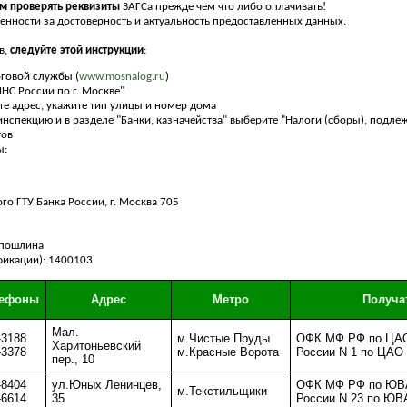
м проверять реквизиты
ЗАГСа прежде чем что либо оплачивать!
венности за достоверность и актуальность предоставленных данных.
в,
следуйте этой инструкции
:
оговой службы (
www.mosnalog.ru
)
НС России по г. Москве"
те адрес, укажите тип улицы и номер дома
нспекцию и в разделе "Банки, казначейства" выберите "Налоги (сборы), подл
тов
ы:
го ГТУ Банка России, г. Москва 705
 пошлина
фикации): 1400103
лефоны
Адрес
Метро
Получа
Мал.
-3188
м.Чистые Пруды
ОФК МФ РФ по ЦАО
Харитоньевский
-3378
м.Красные Ворота
России N 1 по ЦАО 
пер., 10
-8404
ул.Юных Ленинцев,
ОФК МФ РФ по ЮВА
м.Текстильщики
-6614
35
России N 23 по ЮВ