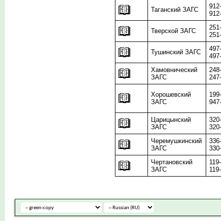
912
Таганский ЗАГС
912
251
Тверской ЗАГС
251
497
Тушинский ЗАГС
497
Хамовнический
248
ЗАГС
247
Хорошевский
199
ЗАГС
947
Царицынский
320
ЗАГС
320
Черемушкинский
336
ЗАГС
330
Чертановский
119
ЗАГС
119