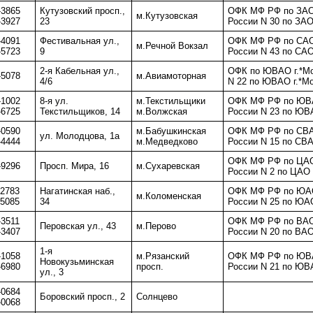
-3865
Кутузовский просп.,
ОФК МФ РФ по ЗАО
м.Кутузовская
-3927
23
России N 30 по ЗАО
-4091
Фестивальная ул.,
ОФК МФ РФ по CАО
м.Речной Вокзал
-5723
9
России N 43 по CАО
2-я Кабельная ул.,
ОФК по ЮВАО г.*М
-5078
м.Авиамоторная
4/6
N 22 по ЮВАО г.*М
-1002
8-я ул.
м.Текстильщики
ОФК МФ РФ по ЮВА
-6725
Текстильщиков, 14
м.Волжская
России N 23 по ЮВ
-0590
м.Бабушкинская
ОФК МФ РФ по СВА
ул. Молодцова, 1а
-4444
м.Медведково
России N 15 по СВА
ОФК МФ РФ по ЦАО
-9296
Просп. Мира, 16
м.Сухаревская
России N 2 по ЦАО 
-2783
Нагатинская наб.,
ОФК МФ РФ по ЮАО
м.Коломенская
-5085
34
России N 25 по ЮАО
-3511
ОФК МФ РФ по ВАО
Перовская ул., 43
м.Перово
-3407
России N 20 по ВАО
1-я
-1058
м.Рязанский
ОФК МФ РФ по ЮВА
Новокузьминская
-6980
просп.
России N 21 по ЮВ
ул., 3
-0684
Боровский просп., 2
Солнцево
-0068