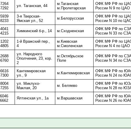
-7264
м.Таганская
ОФК МФ РФ по ЦАО
ул. Таганская, 44
-7292
м.Пролетарская
России N 9 по ЦАО 
-5939
3-я Тверская-
ОФК МФ РФ по ЦАО
м.Белорусская
-8233
Ямская ул., 52
России N 10 по ЦАО
-4041
ОФК МФ РФ по СЗА
Химкинский б-р., 14
м.Сходненская
-4215
России N 33 по СЗА
-1202
1-й Вражский пер.,
м.Киевская
ОФК МФ РФ по ЦАО
-4805
4
м.Смоленская
России N 4 по ЦАО 
ул. Народного
-2688
м.Октябрьское
ОФК МФ РФ по СЗА
Ополчения, 23, кор.
-6760
Поле
России N 34 по СЗА
2
-6616
Кантемировская
ОФК МФ РФ по ЮАО
м.Кантемировская
-7300
ул., 9
России N 24 по ЮАО
-8004
ул. Миклухо-
ОФК МФ РФ по ЮЗА
м. Беляево
-7255
Маклая, 20
России N 28 по ЮЗ
-6046
ОФК МФ РФ по ЮАО
Ялтинская ул., 1а
м.Варшавская
-6662
России N 26 по ЮАО