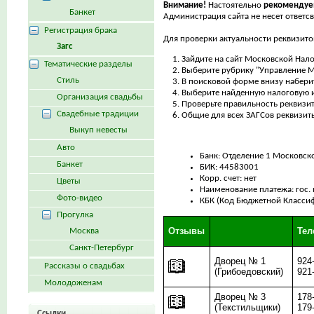
Внимание!
Настоятельно
рекомендуе
Банкет
Администрация сайта не несет ответс
Регистрация брака
Для проверки актуальности реквизито
Загс
Зайдите на сайт Московской Нал
Тематические разделы
Выберите рубрику "Управление М
Стиль
В поисковой форме внизу набери
Выберите найденную налоговую и
Организация свадьбы
Проверьте правильность реквизи
Свадебные традиции
Общие для всех ЗАГСов реквизит
Выкуп невесты
Авто
Банк: Отделение 1 Московско
Банкет
БИК: 44583001
Корр. счет: нет
Цветы
Наименование платежа: гос.
Фото-видео
КБК (Код Бюджетной Класси
Прогулка
Отзывы
Те
Москва
Санкт-Петербург
Дворец № 1
924
Рассказы о свадьбах
(Грибоедовский)
921
Молодоженам
Дворец № 3
178
(Текстильщики)
179
Ссылки