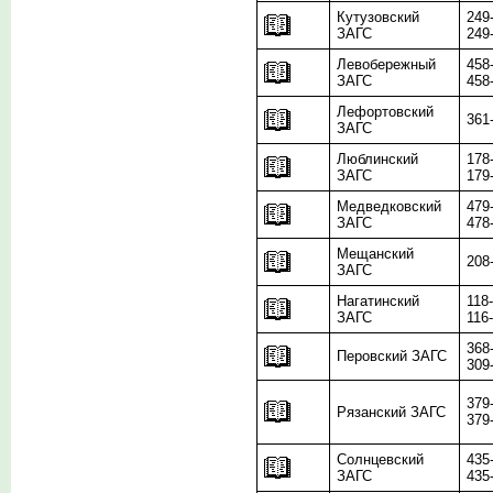
Кутузовский
249
ЗАГС
249
Левобережный
458
ЗАГС
458
Лефортовский
361
ЗАГС
Люблинский
178
ЗАГС
179
Медведковский
479
ЗАГС
478
Мещанский
208
ЗАГС
Нагатинский
118
ЗАГС
116
368
Перовский ЗАГС
309
379
Рязанский ЗАГС
379
Солнцевский
435
ЗАГС
435