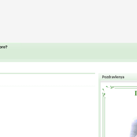
ого?
Pozdravlenya