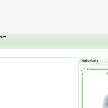
ого?
Pozdravlenya