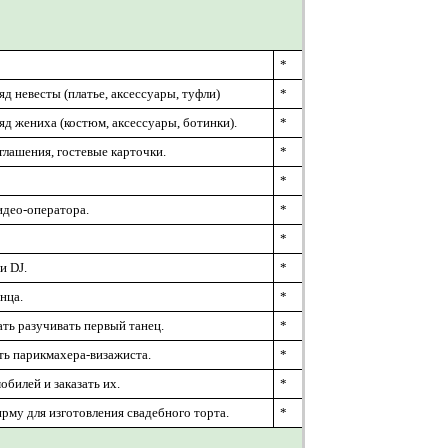
*
яд невесты (платье, аксессуары, туфли)
*
яд жениха (костюм, аксессуары, ботинки).
*
глашения, гостевые карточки.
*
*
идео-оператора.
*
*
и DJ.
*
нца.
*
ать разучивать первый танец.
*
ть парикмахера-визажиста.
*
обилей и заказать их.
*
му для изготовления свадебного торта.
*