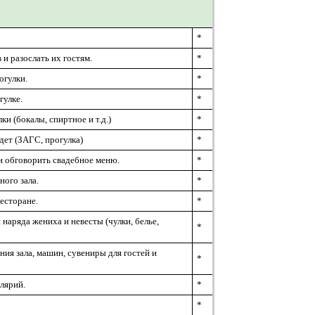
*
и разослать их гостям.
*
огулки.
*
гулке.
*
и (бокалы, спиртное и т.д.)
*
едет (ЗАГС, прогулка)
*
и обговорить свадебное меню.
*
ного зала.
*
ресторане.
*
наряда жениха и невесты (чулки, белье,
*
ия зала, машин, сувениры для гостей и
*
олярий.
*
*