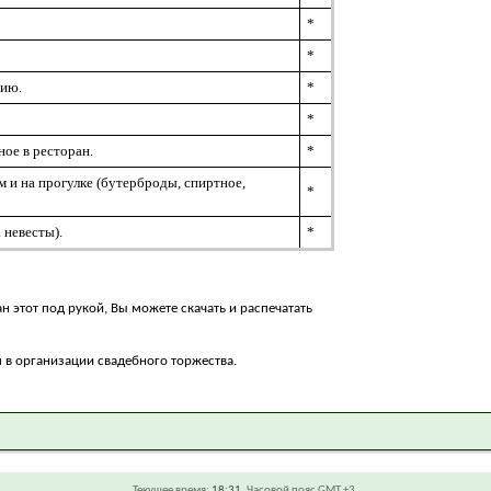
*
*
цию.
*
*
ное в ресторан.
*
 и на прогулке (бутерброды, спиртное,
*
 невесты).
*
н этот под рукой, Вы можете скачать и распечатать
 в организации свадебного торжества.
Текущее время:
18:31
. Часовой пояс GMT +3.