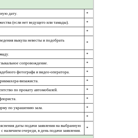
нную дату.
*
ества (если нет ведущего или тамады).
*
*
ведения выкупа невесты и подобрать
*
маду.
*
узыкальное сопровождение.
*
адебного фотографа и видео-оператора.
*
рикмахера-визажиста.
*
нтство по прокату автомобилей.
*
флориста.
*
рму по украшению зала.
*
*
ыяснения даты подачи заявления на выбранную
*
с наличием очереди, в день подачи заявления.