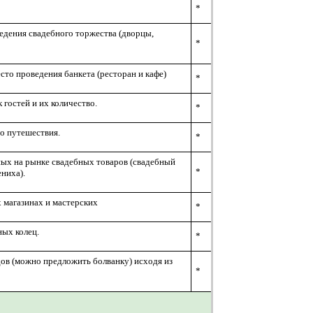
*
едения свадебного торжества (дворцы,
*
то проведения банкета (ресторан и кафе)
*
гостей и их количество.
*
о путешествия.
*
ных на рынке свадебных товаров (свадебный
*
ениха).
магазинах и мастерских
*
ных колец.
*
ов (можно предложить болванку) исходя из
*