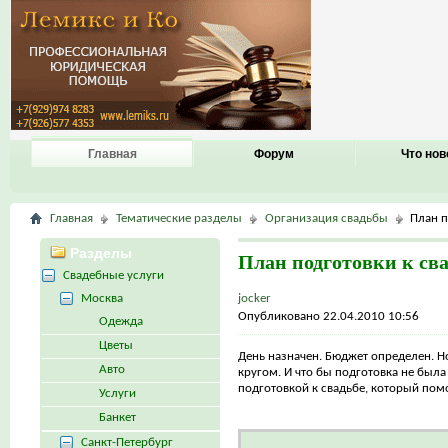
Главная
Форум
Что нов
Главная
Тематические разделы
Организация свадьбы
План п
Разделы
План подготовки к св
Свадебные услуги
Москва
jocker
Опубликовано 22.04.2010 10:56
Одежда
Цветы
День назначен. Бюджет определен. Но
Авто
кругом. И что бы подготовка не был
подготовкой к свадьбе, который пом
Услуги
Банкет
Санкт-Петербург