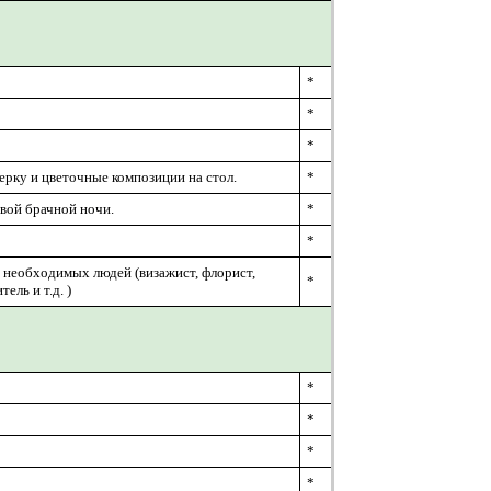
*
*
*
ьерку и цветочные композиции на стол.
*
рвой брачной ночи.
*
*
 необходимых людей (визажист, флорист,
*
ель и т.д. )
*
*
*
*