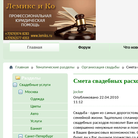
Главная
Форум
Что нов
Главная
Тематические разделы
Организация свадьбы
Смета 
Разделы
Смета свадебных расх
Свадебные услуги
Москва
jocker
Опубликовано 22.04.2010
Одежда
11:12
Цветы
Свадьба - один из самых дорогостоя
Авто
семейной жизни. Тщательно спланир
Услуги
свадебных расходов позволит Вам из
совершенно ненужные мелочи и пом
Банкет
в Ваших финансовых возможностях. 
Санкт-Петербург
будет ли у Вас пышное торжество со