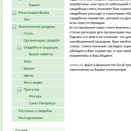
атрибутами, или просто небольшой 
Банкет
свадебная смета поможет Вам грамо
Регистрация брака
свадебные расходы и наилучшим обр
свадебное торжество, которое на дол
Загс
всех присутствующих.
Тематические разделы
В составленную нами смету внесены
статьи расходов для организации пы
Стиль
Однако это вовсе не означает, что для
Организация свадьбы
незабываемый праздник, Вам необх
сметы. Смета поможет наглядно оцен
Свадебные традиции
обойдется Вам торжество, и при нео
Выкуп невесты
коррективы в Ваш бюджет.
Авто
smeta.xls
файл в формате Ms Excel пр
Банкет
заполнения на Вашем компьютере.
Цветы
Фото-видео
Прогулка
Москва
Санкт-Петербург
Рассказы о свадьбах
Молодоженам
Ссылки