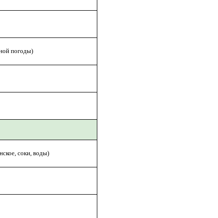
дной погоды)
ское, соки, воды)