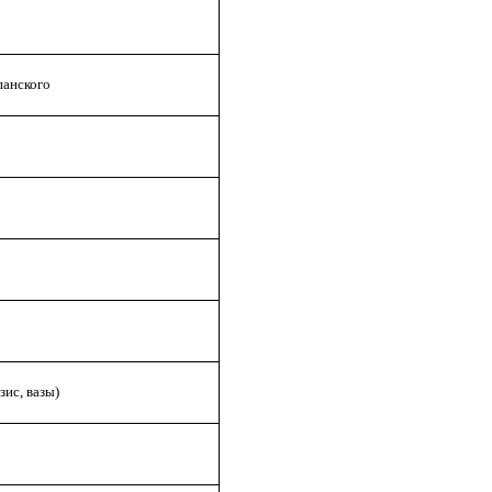
панского
зис, вазы)