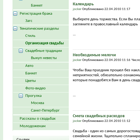
Календарь
Банкет
jocker
Опубликовано 22.04.2010 11:17
Регистрация брака
Выберете день торжества. Если Вы пла
Загс
загляните в православный календарь
Тематические разделы
...
Стиль
Организация свадьбы
Свадебные традиции
Необходимые мелочи
Выкуп невесты
jocker
Опубликовано 22.04.2010 11:16 Числ
Авто
Чтобы Ваш праздник прошел без накл
Банкет
неприятностей, обязательно ознакомь
которые понадобятся Вам в день сва
Цветы
Фото-видео
...
Прогулка
Москва
Санкт-Петербург
Смета свадебных расходов
Рассказы о свадьбах
jocker
Опубликовано 22.04.2010 11:12
Молодоженам
Свадьба - один из самых дорогостоящ
семейной жизни. Тщательно спланиро
Ссылки