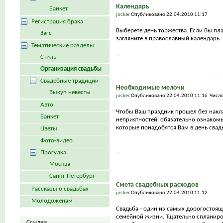
Календарь
Банкет
jocker
Опубликовано 22.04.2010 11:17
Регистрация брака
Выберете день торжества. Если Вы пла
Загс
загляните в православный календарь
Тематические разделы
...
Стиль
Организация свадьбы
Свадебные традиции
Необходимые мелочи
Выкуп невесты
jocker
Опубликовано 22.04.2010 11:16 Числ
Авто
Чтобы Ваш праздник прошел без накл
Банкет
неприятностей, обязательно ознакомь
которые понадобятся Вам в день сва
Цветы
Фото-видео
...
Прогулка
Москва
Санкт-Петербург
Смета свадебных расходов
Рассказы о свадьбах
jocker
Опубликовано 22.04.2010 11:12
Молодоженам
Свадьба - один из самых дорогостоящ
семейной жизни. Тщательно спланиро
Ссылки