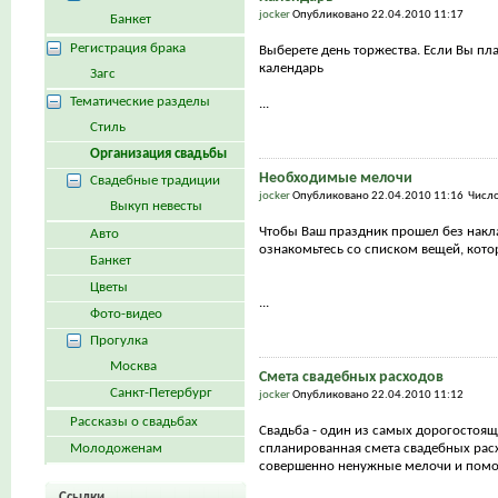
jocker
Опубликовано 22.04.2010 11:17
Банкет
Регистрация брака
Выберете день торжества. Если Вы пла
календарь
Загс
Тематические разделы
...
Стиль
Организация свадьбы
Необходимые мелочи
Свадебные традиции
jocker
Опубликовано 22.04.2010 11:16 Числ
Выкуп невесты
Чтобы Ваш праздник прошел без накл
Авто
ознакомьтесь со списком вещей, кото
Банкет
Цветы
...
Фото-видео
Прогулка
Москва
Смета свадебных расходов
Санкт-Петербург
jocker
Опубликовано 22.04.2010 11:12
Рассказы о свадьбах
Свадьба - один из самых дорогостоя
Молодоженам
спланированная смета свадебных рас
совершенно ненужные мелочи и помож
Ссылки