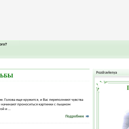
ого?
Pozdravlenya
ДЬБЫ
. Голова еще кружится, и Вас переполняют чувства
же начинают проноситься картинки с пышном
й и ...
Подробнее