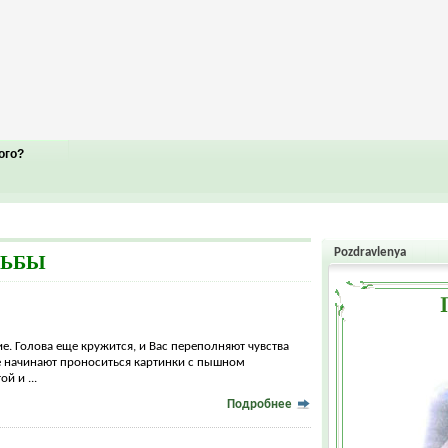
ого?
Pozdravlenya
ДЬБЫ
. Голова еще кружится, и Вас переполняют чувства
же начинают проноситься картинки с пышном
й и ...
Подробнее