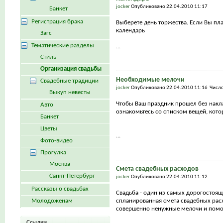
jocker
Опубликовано 22.04.2010 11:17
Банкет
Регистрация брака
Выберете день торжества. Если Вы пла
календарь
Загс
Тематические разделы
...
Стиль
Организация свадьбы
Необходимые мелочи
Свадебные традиции
jocker
Опубликовано 22.04.2010 11:16 Числ
Выкуп невесты
Чтобы Ваш праздник прошел без накл
Авто
ознакомьтесь со списком вещей, кото
Банкет
Цветы
...
Фото-видео
Прогулка
Москва
Смета свадебных расходов
Санкт-Петербург
jocker
Опубликовано 22.04.2010 11:12
Рассказы о свадьбах
Свадьба - один из самых дорогостоя
Молодоженам
спланированная смета свадебных рас
совершенно ненужные мелочи и помож
Ссылки