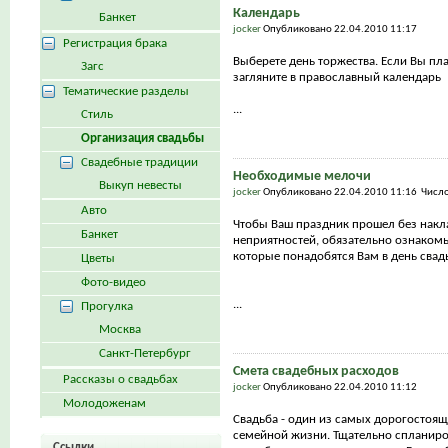
Календарь
Банкет
jocker
Опубликовано 22.04.2010 11:17
Регистрация брака
Выберете день торжества. Если Вы пла
Загс
загляните в православный календарь
Тематические разделы
...
Стиль
Организация свадьбы
Свадебные традиции
Необходимые мелочи
Выкуп невесты
jocker
Опубликовано 22.04.2010 11:16 Числ
Авто
Чтобы Ваш праздник прошел без накл
Банкет
неприятностей, обязательно ознакомь
которые понадобятся Вам в день сва
Цветы
Фото-видео
...
Прогулка
Москва
Санкт-Петербург
Смета свадебных расходов
Рассказы о свадьбах
jocker
Опубликовано 22.04.2010 11:12
Молодоженам
Свадьба - один из самых дорогостоящ
семейной жизни. Тщательно спланиро
Ссылки