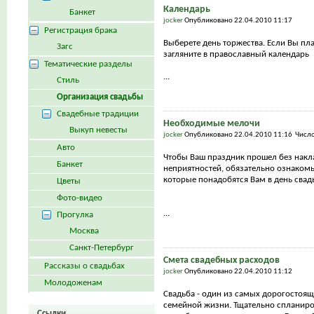
Календарь
Банкет
jocker
Опубликовано 22.04.2010 11:17
Регистрация брака
Выберете день торжества. Если Вы пла
Загс
загляните в православный календарь
Тематические разделы
...
Стиль
Организация свадьбы
Свадебные традиции
Необходимые мелочи
Выкуп невесты
jocker
Опубликовано 22.04.2010 11:16 Числ
Авто
Чтобы Ваш праздник прошел без накл
Банкет
неприятностей, обязательно ознакомь
которые понадобятся Вам в день сва
Цветы
Фото-видео
...
Прогулка
Москва
Санкт-Петербург
Смета свадебных расходов
Рассказы о свадьбах
jocker
Опубликовано 22.04.2010 11:12
Молодоженам
Свадьба - один из самых дорогостоящ
семейной жизни. Тщательно спланиро
Ссылки