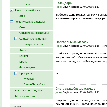
Календарь
Банкет
jocker
Опубликовано 22.04.2010 11:17
Регистрация брака
Выберете день торжества. Если Вы пла
Загс
загляните в православный календарь
Тематические разделы
...
Стиль
Организация свадьбы
Свадебные традиции
Необходимые мелочи
Выкуп невесты
jocker
Опубликовано 22.04.2010 11:16 Числ
Авто
Чтобы Ваш праздник прошел без накл
Банкет
неприятностей, обязательно ознакомь
которые понадобятся Вам в день сва
Цветы
Фото-видео
...
Прогулка
Москва
Санкт-Петербург
Смета свадебных расходов
Рассказы о свадьбах
jocker
Опубликовано 22.04.2010 11:12
Молодоженам
Свадьба - один из самых дорогостоящ
семейной жизни. Тщательно спланиро
Ссылки