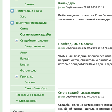
Календарь
Банкет
jocker
Опубликовано 22.04.2010 11:17
Регистрация брака
Выберете день торжества. Если Вы пла
Загс
загляните в православный календарь
Тематические разделы
...
Стиль
Организация свадьбы
Свадебные традиции
Необходимые мелочи
Выкуп невесты
jocker
Опубликовано 22.04.2010 11:16 Числ
Авто
Чтобы Ваш праздник прошел без накл
Банкет
неприятностей, обязательно ознакомь
которые понадобятся Вам в день сва
Цветы
Фото-видео
...
Прогулка
Москва
Санкт-Петербург
Смета свадебных расходов
Рассказы о свадьбах
jocker
Опубликовано 22.04.2010 11:12
Молодоженам
Свадьба - один из самых дорогостоящ
семейной жизни. Тщательно спланиро
Ссылки