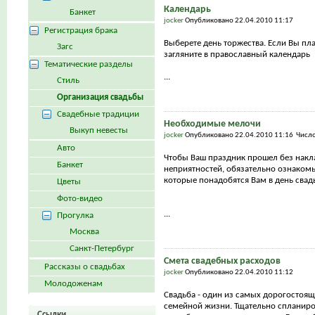
Календарь
Банкет
jocker
Опубликовано 22.04.2010 11:17
Регистрация брака
Выберете день торжества. Если Вы пла
Загс
загляните в православный календарь
Тематические разделы
...
Стиль
Организация свадьбы
Свадебные традиции
Необходимые мелочи
Выкуп невесты
jocker
Опубликовано 22.04.2010 11:16 Числ
Авто
Чтобы Ваш праздник прошел без накл
Банкет
неприятностей, обязательно ознакомь
которые понадобятся Вам в день сва
Цветы
Фото-видео
...
Прогулка
Москва
Санкт-Петербург
Смета свадебных расходов
Рассказы о свадьбах
jocker
Опубликовано 22.04.2010 11:12
Молодоженам
Свадьба - один из самых дорогостоящ
семейной жизни. Тщательно спланиро
Ссылки