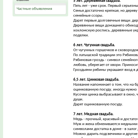
5 лет. Деревянная свадьба.
Пять лет - уже срок. Первый серьезн
Частные объявления
Семья достаточно крепкая, но дерев
семейные ссоры.
Дарят первые долговечные вещи: дер
Деревянные вещи домашнего обихода
хохломскую роспись, деревянные ук
поделки.
6 лет. Чугунная свадьба.
От чугунных горшочков и сковородок
По латышской традиции это Рябинов
Рябиновая гроздь - символ семейного
любовь, уберегает от хвори. Приноси
Гроздьями рябины украшают вход в 
6,5 лет. Цинковая свадьба.
Название напоминает о том, что на бр
оцинкованную посуду, иногда нужно 
Кусочки цинка выбрасывают в окно, 
души.
Дарят оцинкованную посуду.
7 лет. Медная свадьба.
Медь - прочный, красивый и достато
Муж и жена обмениваются медными 
символами достатка в доме - в залог 
Можно дарить подсвечники и други