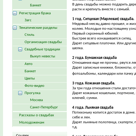
В день свадьбы можно подарить дере
Банкет
расти и крепнуть вместе с семьей.
Регистрация брака
1 год. Ситцевая (Марлевая) свадьба.
Загс
Медовый месяц давно прошел, и жиз
Тематические разделы
колею. Молодые по-настоящему узна
Первый скромный юбилей.
Стиль
Быстрее всего изнашивается ситец.
Организация свадьбы
Дарят ситцевые платочки. Или другие
шелка.
Свадебные традиции
Выкуп невесты
2 года. Бумажная свадьба
Отношения еще не прочны, рвутся лег
Авто
Дарят записные книжки, блокноты, от
Банкет
фотоальбомы, календари или пачку 
Цветы
3 года. Кожаная свадьба.
Фото-видео
За три года отношения стали достат
Прогулка
Дарят кожаные кошельки, портмоне, 
ключей, сумки.
Москва
Санкт-Петербург
4 года. Льняная свадьба
Потихоньку копится достаток в доме
Рассказы о свадьбах
себе и лен.
Дарят льняные полотенца, скатерти,
Молодоженам
т.д.
Ссылки