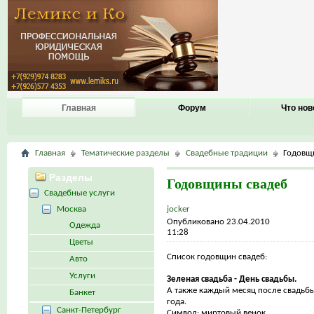
Главная
Форум
Что нов
Главная
Тематические разделы
Свадебные традиции
Годовщ
Разделы
Годовщины свадеб
Свадебные услуги
Москва
jocker
Опубликовано 23.04.2010
Одежда
11:28
Цветы
Список годовщин свадеб:
Авто
Услуги
Зеленая свадьба - День свадьбы.
А также каждый месяц после свадьбы
Банкет
года.
Санкт-Петербург
Символ: миртовый венок.