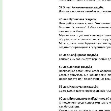
37,5 лет. Алюминиевая свадьба.
Долгие и прочные семейные отношен
40 лет. Рубиновая свадьба
Цвет рубина - цвет крови. Отношени
близкие, "кровные". Рубин - камень 
счастье и любовь.
Муж может подарить жене перстень 
обручальные кольца вставляется руб
Можно заменить обручальные кольца
отдать собирающимся вступить в бра
45 лет. Сапфировая свадьба
Сапфир символизирует верность и до
50 лет. Золотая свадьба
Прекрасная дата! Отмечается особен
Старые обручальные кольца заменяю
Дарят золото или позолоченные вещ
55 лет. Изумрудная свадьба
Союз двоих также прекрасен, как изу
60 лет. Бриллиантовая (Платиновая) 
Отношения между супругами такие ж
как бриллиант.
Уже ничто не сможет разрушить этот 