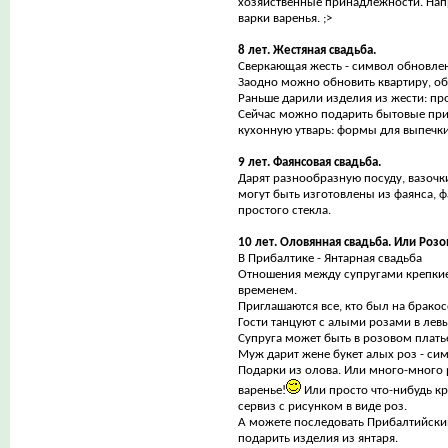
хозяйственные принадлежности. Нап
варки варенья. ;>
8 лет. Жестяная свадьба.
Сверкающая жесть - символ обновле
Заодно можно обновить квартиру, об
Раньше дарили изделия из жести: пр
Сейчас можно подарить бытовые пр
кухонную утварь: формы для выпечки
9 лет. Фаянсовая свадьба.
Дарят разнообразную посуду, вазочки
могут быть изготовлены из фаянса, ф
простого стекла.
10 лет. Оловянная свадьба. Или Розо
В Прибалтике - Янтарная свадьба
Отношения между супругами крепки
временем.
Приглашаются все, кто был на бракос
Гости танцуют с алыми розами в левы
Супруга может быть в розовом плать
Муж дарит жене букет алых роз - си
Подарки из олова. Или много-много 
варенье!
Или просто что-нибудь к
сервиз с рисунком в виде роз.
А можете последовать Прибалтийски
подарить изделия из янтаря.