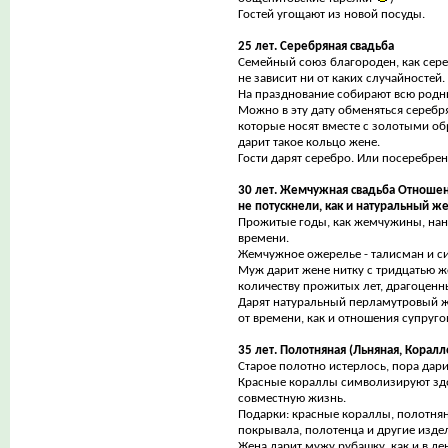
Гостей угощают из новой посуды.
25 лет. Серебряная свадьба
Семейный союз благороден, как сере
не зависит ни от каких случайностей.
На празднование собирают всю родн
Можно в эту дату обменяться сереб
которые носят вместе с золотыми о
дарит такое кольцо жене.
Гости дарят серебро. Или посеребре
30 лет. Жемчужная свадьба Отноше
не потускнели, как и натуральный же
Прожитые годы, как жемчужины, нан
времени.
Жемчужное ожерелье - талисман и с
Муж дарит жене нитку с тридцатью 
количеству прожитых лет, драгоценн
Дарят натуральный перламутровый ж
от времени, как и отношения супруго
35 лет. Полотняная (Льняная, Коралл
Старое полотно истерлось, пора дари
Красные кораллы символизируют зд
совместную жизнь.
Подарки: красные кораллы, полотнян
покрывала, полотенца и другие издел
Жена дарит мужу рубашку, как и в де