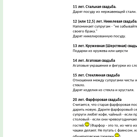
11 лет. Стальная свадьба.
Дарят посуду из нержавеющей стали.
12 (или 12,5) лет. Никелевая свадьба
Напоминает супругам - "не забывайт
своего брака."
Дарят никелированную посуду.
13 лет. Кружевная (Шерстяная) свад
Подарки из кружева или шерсти
14 лет. Агатовая свадьба
Агатовые украшения и фигурки из сл
15 лет. Стеклянная свадьба
Отношения между супругами чисты и
стекло.
Дарят изделия из стекла и хрусталя.
20 лет. Фарфоровая свадьба
Считается, что старая фарфоровая по
дарить новую. Дарите фарфоровый се
супруги любят кофе, чайный - если п
столовый - если они чревоугодничаю
гостей.
(Фарфор - это то, из чего 
чашки делают. Не путать с фаянсом, 
общепитовские тарелки
)