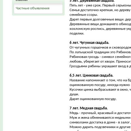
5 лет. Деревянная свадьба.
Пять лет - уже срок. Первый серьезн
Частные объявления
Семья достаточно крепкая, но дерев
семейные ссоры.
Дарят первые долговечные вещи: дер
Деревянные вещи домашнего обихода
хохломскую роспись, деревянные ук
поделки.
6 лет. Чугунная свадьба.
От чугунных горшочков и сковородок
По латышской традиции это Рябинов
Рябиновая гроздь - символ семейного
любовь, уберегает от хвори. Приноси
Гроздьями рябины украшают вход в 
6,5 лет. Цинковая свадьба.
Название напоминает о том, что на бр
оцинкованную посуду, иногда нужно 
Кусочки цинка выбрасывают в окно, 
души.
Дарят оцинкованную посуду.
7 лет. Медная свадьба.
Медь - прочный, красивый и достато
Муж и жена обмениваются медными 
символами достатка в доме - в залог 
Можно дарить подсвечники и други