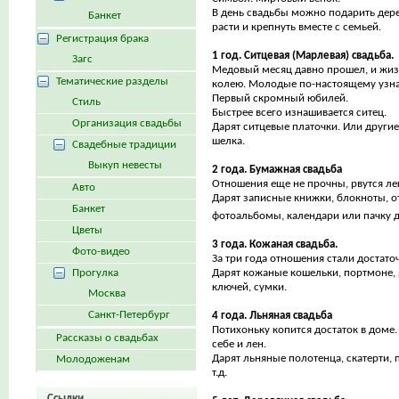
В день свадьбы можно подарить дере
Банкет
расти и крепнуть вместе с семьей.
Регистрация брака
1 год. Ситцевая (Марлевая) свадьба.
Загс
Медовый месяц давно прошел, и жиз
Тематические разделы
колею. Молодые по-настоящему узна
Первый скромный юбилей.
Стиль
Быстрее всего изнашивается ситец.
Организация свадьбы
Дарят ситцевые платочки. Или другие
шелка.
Свадебные традиции
Выкуп невесты
2 года. Бумажная свадьба
Отношения еще не прочны, рвутся лег
Авто
Дарят записные книжки, блокноты, от
Банкет
фотоальбомы, календари или пачку 
Цветы
3 года. Кожаная свадьба.
Фото-видео
За три года отношения стали достат
Прогулка
Дарят кожаные кошельки, портмоне, 
ключей, сумки.
Москва
Санкт-Петербург
4 года. Льняная свадьба
Потихоньку копится достаток в доме
Рассказы о свадьбах
себе и лен.
Дарят льняные полотенца, скатерти,
Молодоженам
т.д.
Ссылки