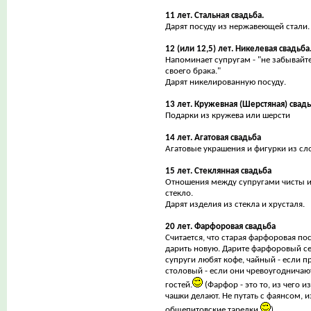
11 лет. Стальная свадьба.
Дарят посуду из нержавеющей стали.
12 (или 12,5) лет. Никелевая свадьба
Напоминает супругам - "не забывайт
своего брака."
Дарят никелированную посуду.
13 лет. Кружевная (Шерстяная) свад
Подарки из кружева или шерсти
14 лет. Агатовая свадьба
Агатовые украшения и фигурки из сл
15 лет. Стеклянная свадьба
Отношения между супругами чисты и
стекло.
Дарят изделия из стекла и хрусталя.
20 лет. Фарфоровая свадьба
Считается, что старая фарфоровая по
дарить новую. Дарите фарфоровый се
супруги любят кофе, чайный - если п
столовый - если они чревоугодничаю
гостей.
(Фарфор - это то, из чего 
чашки делают. Не путать с фаянсом, 
общепитовские тарелки
)