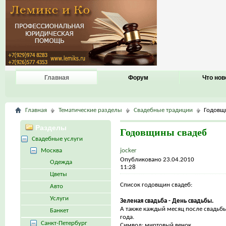
Главная
Форум
Что нов
Главная
Тематические разделы
Свадебные традиции
Годовщ
Разделы
Годовщины свадеб
Свадебные услуги
Москва
jocker
Опубликовано 23.04.2010
Одежда
11:28
Цветы
Список годовщин свадеб:
Авто
Услуги
Зеленая свадьба - День свадьбы.
А также каждый месяц после свадьбы
Банкет
года.
Санкт-Петербург
Символ: миртовый венок.