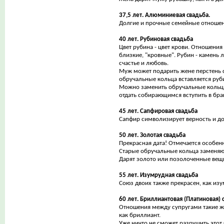
37,5 лет. Алюминиевая свадьба.
Долгие и прочные семейные отношен
40 лет. Рубиновая свадьба
Цвет рубина - цвет крови. Отношени
близкие, "кровные". Рубин - камень 
счастье и любовь.
Муж может подарить жене перстень 
обручальные кольца вставляется руб
Можно заменить обручальные кольца
отдать собирающимся вступить в бра
45 лет. Сапфировая свадьба
Сапфир символизирует верность и до
50 лет. Золотая свадьба
Прекрасная дата! Отмечается особен
Старые обручальные кольца заменяю
Дарят золото или позолоченные вещ
55 лет. Изумрудная свадьба
Союз двоих также прекрасен, как изу
60 лет. Бриллиантовая (Платиновая) 
Отношения между супругами такие ж
как бриллиант.
Уже ничто не сможет разрушить этот 