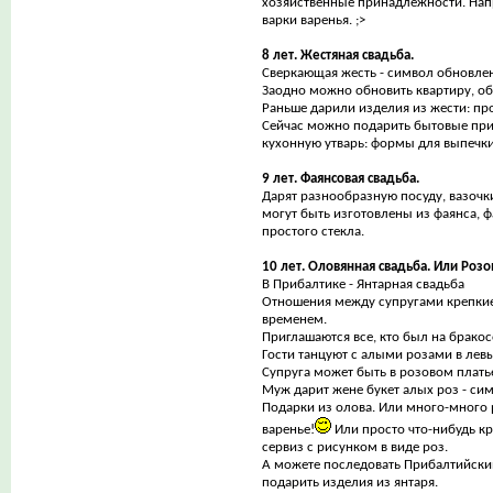
хозяйственные принадлежности. Нап
варки варенья. ;>
8 лет. Жестяная свадьба.
Сверкающая жесть - символ обновле
Заодно можно обновить квартиру, об
Раньше дарили изделия из жести: пр
Сейчас можно подарить бытовые пр
кухонную утварь: формы для выпечки
9 лет. Фаянсовая свадьба.
Дарят разнообразную посуду, вазочки
могут быть изготовлены из фаянса, ф
простого стекла.
10 лет. Оловянная свадьба. Или Розо
В Прибалтике - Янтарная свадьба
Отношения между супругами крепки
временем.
Приглашаются все, кто был на бракос
Гости танцуют с алыми розами в левы
Супруга может быть в розовом плать
Муж дарит жене букет алых роз - си
Подарки из олова. Или много-много 
варенье!
Или просто что-нибудь к
сервиз с рисунком в виде роз.
А можете последовать Прибалтийски
подарить изделия из янтаря.