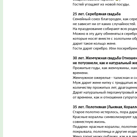
Гостей угощают из новой посуды.
25 лет. Серебряная свадьба
Семейный союз благороден, как сере
не зависит ни от каких случайностей.
На празднование собирают всю родн
Можно в эту дату обменяться сереб
которые носят вместе с золотыми о
дарит такое кольцо жене.
Гости дарят серебро. Или посеребре
30 лет. Жемчужная свадьба Отноше
не потускнели, как и натуральный же
Прожитые годы, как жемчужины, нан
времени.
Жемчужное ожерелье - талисман и с
Муж дарит жене нитку с тридцатью 
количеству прожитых лет, драгоценн
Дарят натуральный перламутровый ж
от времени, как и отношения супруго
35 лет. Полотняная (Льняная, Коралл
Старое полотно истерлось, пора дари
Красные кораллы символизируют зд
совместную жизнь.
Подарки: красные кораллы, полотнян
покрывала, полотенца и другие издел
Жена дарит мужу рубашку, как и в де