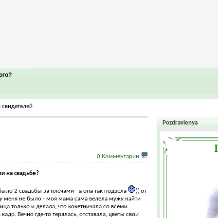
ого?
 свидетелей
Pozdravlenya
0 Комментарии
и на свадьбе?
 было 2 свадьбы за плечами - а она так подвела
(( от
 у меня не было - моя мама сама велела мужу найти
ица только и делала, что кокетничала со всеми
адр. Вечно где-то терялась, отставала, цветы свои