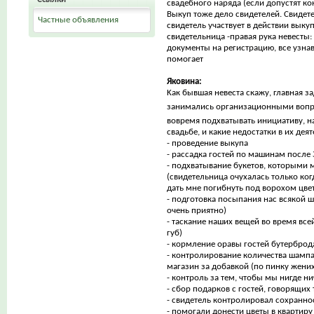
свадебного наряда (если допустят к
Выкуп тоже дело свидетелей. Свидет
Частные объявления
свидетель участвует в действии выку
свидетельница -правая рука невесты:
документы на регистрацию, все узнава
помогает
Яковина:
Kак бывшая невеста скажу, главная з
занимались организационными вопр
вовремя подхватывать инициативу, 
свадьбе, и какие недостатки в их дея
- проведение выкупа
- рассадка гостей по машинам после
- подхватывание букетов, которыми 
(свидетельница очухалась только ког
дать мне погибнуть под ворохом цве
- подготовка посыпания нас всякой ш
очень приятно)
- таскание наших вещей во время все
губ)
- кормление оравы гостей бутерброд
- контролирование количества шампа
магазин за добавкой (по пинку жени
- контроль за тем, чтобы мы нигде н
- сбор подарков с гостей, говорящих
- свидетель контролировал сохранно
- помогали донести цветы в квартиру