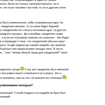
оторые нас сопровождают в один из самых
изни, были не только замужем/женаты, но и
, что если человек счастлив, то он и другим хочет
ны быть неженатыми, либо супружеская пара. На
и свидетели женаты, то за ними будут баржей
ку свидетелям по статусу положено друг за другом
атруднять процесс. Да и вообще, свидетели сидят
, а если их половины никому не знакомы - тем будет
я и приводят к тому, что свидетелей обычно ищут
руге. За две недели до нашей свадьбе, мы женили
И разные там прикольчики тамады типа "А пусть
..." или "теперь белый танец для свидетелей" меня
свидетели лучше
У нас вот свидетель был женатый.
 все равно много отвлекался на супругу. Это и
ти моменты, как на зло, не хватало его помощи
)
одственниками молодым?
ельницей. У моей подруги на свадьбе ее брат был
льницей.