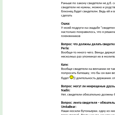
Раньше по закону свидетели не д.б. с
свидетели не нужны, можно и родстве
близнец будет свидетелм. Ведь ей и 
сделать
Ошка:
У моей подруги на свадьбе "свидете
настолько понравилось, что я решила
племянников
Вопрос: что должны делать свидете
Perla:
Вообще-то много чего. Венцы держат,
несколкьо раз упоминал их в молитвах
Кати:
Вообще свидетели на венчании не та
попросить батюшку, что бы он вам в
будет
)) длительность держания: о
Вопрос: могут ли некрещеные друзь
Nadin:
Нет, свидетели обязательно должны
Вопрос: лента свидетеля – обязател
UmkaBear:
Наши носили бутоньерки. одну из них