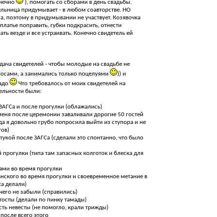
онечно
), помогать со сборами в день свадьбы.
ельница придумывает - в любом соавторстве. НО
па, поэтому в придумывании не участвует. Козявочка
 платье поправить, губки подкрасить, отнести
ть везде и все устраивать. Конечно свидетель ей
адача свидетелей - чтобы молодые на свадьбе не
осами, а занимались только поцелуями
)) и
надо
Что требовалось от моих свидетелей на
тельности были:
 ЗАГСа и после прогулки (облажались)
меня после церемонии заваливали дорогие 50 гостей
да я довольно грубо попросила выйти из ступора и не
тов)
тукой после ЗАГСа (сделали это спонтанно, что было
й прогулки (типа там запасных колготок и блеска для
ами во время прогулки
нского во время прогулки и своевременное метание в
ха делали)
ичего не забыли (справились)
 тосты (делали по пинку тамады)
сть невесты (не помогло, крали трижды)
 после всего этого