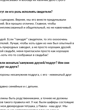
е подписывают и вообще их наличие дело строго
гут ли его роль исполнять свидетели?
 сценарию. Вернее, мы его вместе придумывали
ей. Все прошло отлично. Главное, чтобы
омплексованный и общительный, но не навязчивый.
дой. Если "тамадят" свидетели, то это ооооочень
телей. Лучше, чтобы хоть один из них был опытный в
ать природных заводил, а не просто хороших друзей.
вой свадьбе, меня пригласили просто как хорошую
 хоть что-то соображал в свадьбах!
етели женатых/замужних друзей/подруг? Или они
уг на друге?
тороны незамужняя подруга, с его - неженатый друг
давно семейные и с детьми.
олжны быть родственниками, а точнее не должны
ов такого правила нет. У нас были шаферы состоящие
 - моя двоюродная тетушка, у Павла - наш друг. Мы