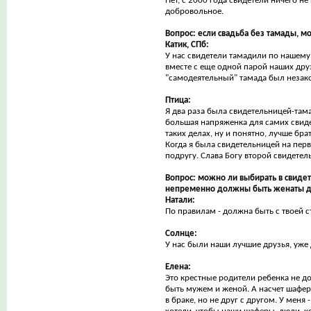
Нет, с 2000 года свидетели ничего н
добровольное.
Вопрос: если свадьба без тамады, мо
Катик, СПб:
У нас свидетели тамадили по нашему
вместе с еще одной парой наших друз
"самодеятельный" тамада был незак
Птица:
Я два раза была свидетельницей-тама
большая напряженка для самих свиде
таких делах, ну и понятно, лучше бр
Когда я была свидетельницей на пер
подругу. Слава Богу второй свидетель
Вопрос: можно ли выбирать в свид
непременно должны быть женаты др
Натали:
По правилам - должна быть с твоей с
Солнце:
У нас были наши лучшие друзья, уже 
Елена:
Это крестные родители ребенка не д
быть мужем и женой. А насчет шафер
в браке, но не друг с другом. У меня