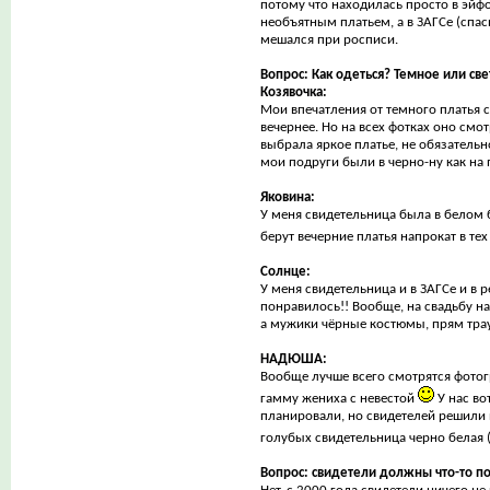
потому что находилась просто в эйф
необъятным платьем, а в ЗАГСе (спас
мешался при росписи.
Вопрос: Как одеться? Темное или св
Козявочка:
Mои впечатления от темного платья 
вечернее. Но на всех фотках оно смо
выбрала яркое платье, не обязательно
мои подруги были в черно-ну как на 
Яковина:
У меня свидетельница была в белом
берут вечерние платья напрокат в те
Солнце:
У меня свидетельница и в ЗАГСе и в 
понравилось!! Вообще, на свадьбу над
а мужики чёрные костюмы, прям тра
НАДЮША:
Вообще лучше всего смотрятся фотог
гамму жениха с невестой
У нас во
планировали, но свидетелей решили н
голубых свидетельница черно белая (
Вопрос: свидетели должны что-то п