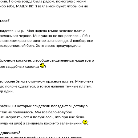
ории. Но она всегда была рядом, помогала с моим
ибо тебе, МАШУНЯ!!!) взяла мой букет, чтобы он не
етлое?
свидетельницы. Моя надела темно зеленое платье
трелось как черное. Мне ужсно не понравилось. Я бы
 светлое: красное, желтое, зленое и др. И вообще все
похороноах, ей богу. Хотя я всех предупредила.
 брючном костюме. а вообще свидетелницы чаще всего
х же свадебных салонах
)
ресторане была в отличном красном платье. Мне очень
о поярче одеваться, а то все напялят темные платья,
ур один.
рафии, на которых свидетели попадают в цветовую
т так не получилось. Мы все бело-голубое
е напрягать, вот и получилось, что при нас бело-
куда ни шло) а свидетель какой-то зелененький
))
одписывать?