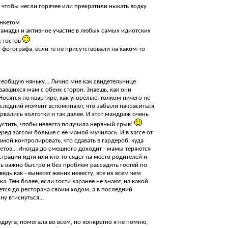
 чтобы несли горячее или прекратили ныкать водку
анкетом
амады и активное участие в любых самых идиотских
х тостов
 фотографа, если те не присутствовали на каком-то
сеобщую няньку... Лично мне как свидетельнице
авшихся мам с обеих сторон. Знаешь, как они
осятся по квартире, как угорелые, толком ничего не
последний момент вспоминают, что забыли накраситься
орвались колготки и так далее. И этот мандраж очень
пустить, чтобы невеста получила нервный срыв!
еред загсом больше с ее мамой мучилась. И в загсе от
амой контролировать, что сдавать в гардероб, куда
ветов... Иногда до смешного доходит - мамы теряются
истрации идти или кто-то сядет на место родителей и
ень важно быстро и без проблем рассадить гостей по
дь как - вынесет жених невесту, все их всем чем
а. Тем более, если гости заранее не знают, на какой
ется до ресторана своим ходом, а в последний
у втиснуться...
друга, помогала во всём, но конкретно я не помню,