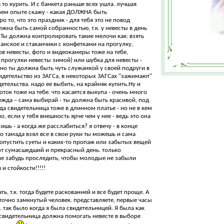
 то курить. И с банкета раньше всех ушла. лучшая
воем опыте скажу - какая ДОЛЖНА быть
о то, что это праздник - для тебя это не повод
лжна быть самой собранностью, т.к. у невесты в день
Ты должна контролировать такие мелочи как: взять
панское и стаканчики с конфетками на прогулку,
в невесты, фото и видеокамеры тоже на тебе,
 прогулки невесты зимой) или шубка для невесты -
- но ты должна быть чуть служанкой у своей подруги в
свидетельство из ЗАГСа, в некоторых ЗАГСах "зажимают"
тельства. надо ее выбить, на крайняк купить.Ну и
ток тоже на тебе. что касается выкупа - очень много
ежда – сама выбирай - ты должна быть красивой, под
гда свидетельница тоже в длинном платье - но не в кем
о, если у тебя внешность ярче чем у нее - ведь это она
сишь - а когда же расслабиться? я отвечу - в конце
о тамада взял все в свои руки ты можешь и сама
 допустить суеты и каких-то пропаж или забытых вещей
тот сумасшедший и прекрасный день. только
 не забудь проследить, чтобы молодые не забыли
и и стойкости!!!!!
ь, т.к. тогда будете раскованней и все будет проще. А
аточно замкнутый человек. представляете, первые часы
. так было когда я была свидетельницей. Я была как
е свидетельница должна помогать невесте в выборе