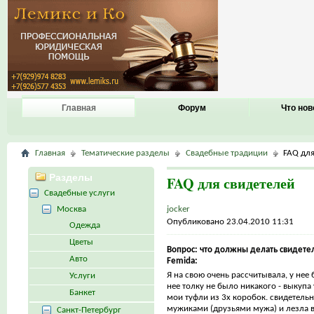
Главная
Форум
Что нов
Главная
Тематические разделы
Свадебные традиции
FAQ для
Разделы
FAQ для свидетелей
Свадебные услуги
Москва
jocker
Опубликовано 23.04.2010 11:31
Одежда
Цветы
Вопрос: что должны делать свидетел
Авто
Femida:
Я на свою очень рассчитывала, у нее
Услуги
нее толку не было никакого - выкупа
Банкет
мои туфли из 3х коробок. свидетельн
мужиками (друзьями мужа) и лезла в к
Санкт-Петербург