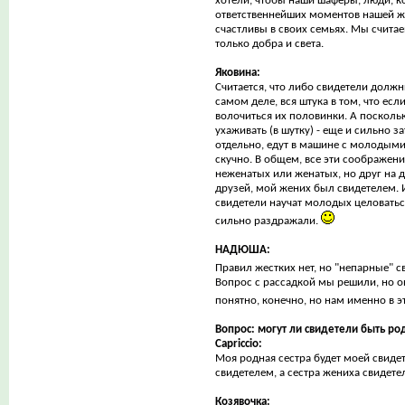
хотели, чтобы наши шаферы, люди, к
ответственнейших моментов нашей ж
счастливы в своих семьях. Мы считаем
только добра и света.
Яковина:
Cчитается, что либо свидетели долж
самом деле, вся штука в том, что есл
волочиться их половинки. А посколь
ухаживать (в шутку) - еще и сильно з
отдельно, едут в машине с молодыми
скучно. В общем, все эти соображени
неженатых или женатых, но друг на д
друзей, мой жених был свидетелем. 
свидетели научат молодых целоваться
сильно раздражали.
НАДЮША:
Правил жестких нет, но "непарные" 
Вопрос с рассадкой мы решили, но он
понятно, конечно, но нам именно в э
Вопрос: могут ли свидетели быть р
Capriccio:
Моя родная сестра будет моей свидет
свидетелем, а сестра жениха свидете
Козявочка: