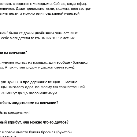
остоять в родстве с молодыми. Сейчас, когда офиц.
нников. Даже прикольно, если, скажем, твоя сестра-
выкуп вести, а можно ее и подставной невестой
лями" были её дочки-двойняшки пяти лет. Мне
 себе в свидетели взять наших 10-12 летних
ли на венчании?
 меняют кольца на пальцах, да и вообще - батюшка
. А так - стоят рядом и держат свечи тоже):
к уж нужны, а про держание венцов — можно
енцы на голову одел, по-моему так торжественней
т 30 минут до 1,5 часов максимум
я быть свидетелями на венчании?
 быть крещеными!
ьный атрибут, или можно что-то другое?
 я потом вместо букета бросила (букет бы