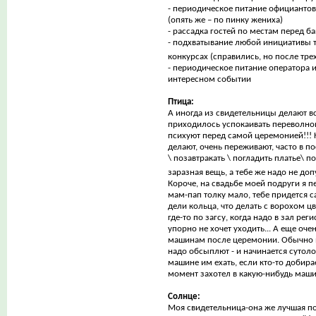
- периодическое питание официантов
(опять же – по пинку жениха)
- рассадка гостей по местам перед б
- подхватывание любой инициативы т
конкурсах (справились, но после тре
- периодическое питание оператора и
интересном событии
Птица:
A иногда из свидетельницы делают в
приходилось успокаивать переволнов
психуют перед самой церемонией!!! Н
делают, очень переживают, часто в 
\ позавтракать \ погладить платье\ п
заразная вещь, а тебе же надо не до
Короче, на свадьбе моей подруги я п
мам-пап толку мало, тебе придется с
дели кольца, что делать с ворохом ц
где-то по загсу, когда надо в зал рег
упорно не хочет уходить... А еще оч
машинам после церемонии. Обычно ве
надо обсыплют - и начинается сутолок
машине им ехать, если кто-то добира
момент захотел в какую-нибудь машин
Солнце:
Моя свидетельница-она же лучшая по