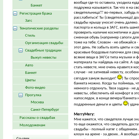
вообще где-то оставила, уходила куда
Банкет
подружка называется. Так что я на с
свидетельница!!! во-первых, забудь пр
Регистрация брака
расслабиться! Ты (свидетельница) до
Загс
свадьбы крышу уносит очень далеко. 
паспорта и кольца в ЗАГС, взять шам
Тематические разделы
проверить наличие косметички и духо
Стиль
сменная обувь (например сапоги для
тоже на тебе. Словом - не обижайся 
Организация свадьбы
этот день. Не забыть взять цветы и 
Свадебные традиции
красивые бордовые папочки для свиде
всякие вещи в ЗАГСе типа музыки и фо
Выкуп невесты
материала ты найдешь на сайте. А од
Авто
стать невесте, мне очень нравится ко
случае - не затмевай невесту, особенн
Банкет
сегодня замуж выходит!
) Ты спро
Цветы
банкета можно. Когда ты поймешь, чт
Фото-видео
немного отдохнуть. Твоя задача - не
невесты, обеспечить ей комфорт в э
Прогулка
напоследок, в конце вечера/банкета
Москва
подаренные деньги и цветы
) удач
Санкт-Петербург
MerryMery:
Рассказы о свадьбах
Мне кажется, что свидетеля лучше знат
то еще окажется, что свидетель дост
Молодоженам
свадьбы - полный натяг с общением..
клоун на арене - за двоих.. А вообщ
Ссылки