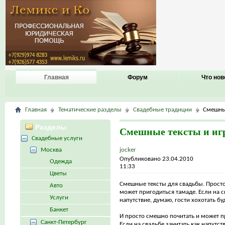
Главная
Форум
Что нов
Главная
Тематические разделы
Свадебные традиции
Смешные
Разделы
Смешные тексты и игр
Свадебные услуги
Москва
jocker
Опубликовано 23.04.2010
Одежда
11:33
Цветы
Смешные тексты для свадьбы. Просто
Авто
может пригодиться тамаде. Если на с
Услуги
напутствие, думаю, гости хохотать бу
Банкет
И просто смешно почитать и может п
Санкт-Петербург
Если на свадьбе зачитать как напутст