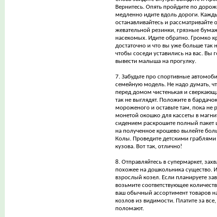
Вернитесь. Опять пройдите по дорожк
медленно идите вдоль дороги. Кажды
останавливайтесь и рассматривайте о
жевательной резинки, грязные бума
насекомых. Идите обратно. Громко кр
достаточно и что вы уже больше так 
чтобы соседи уставились на вас. Вы 
вывести малыша на прогулку.
7. Забудьте про спортивные автомоби
семейную модель. Не надо думать, чт
перед домом чистенькая и сверкаю
так не выглядят. Положите в бардач
мороженого и оставьте там, пока не р
монетой окошко для кассеты в магни
сидением раскрошите полный пакет 
на полученное крошево вылейте бол
Колы. Проведите детскими граблями
кузова. Вот так, отлично!
8. Отправляйтесь в супермаркет, зах
похожее на дошкольника существо. 
взрослый козел. Если планируете зав
возьмите соответствующее количеств
ваш обычный ассортимент товаров на
козлов из видимости. Платите за все,
поломают.