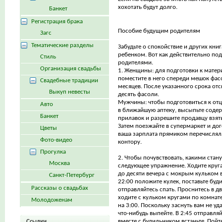
хохотать будут долго.
Банкет
Регистрация брака
Пособие будущим родителям
Загс
Тематические разделы
Забудьте о спокойствие и других книг
ребенком. Вот как действительно под
Стиль
родителями.
Организация свадьбы
1. Женщины: для подготовки к матери
поместите в него спереди мешок фасо
Свадебные традиции
месяцев. После указанного срока от
Выкуп невесты
десять фасоли.
Мужчины: чтобы подготовиться к отц
Авто
в ближайшую аптеку, высыпьте соде
Банкет
прилавок и разрешите продавцу взять
Затем поезжайте в супермаркет и дог
Цветы
ваша зарплата прямиком перечислял
Фото-видео
контору.
Прогулка
2. Чтобы почувствовать, какими стан
Москва
следующее упражнение. Ходите круга
до десяти вечера с мокрым кульком ве
Санкт-Петербург
22:00 положите кулек, поставьте буд
Рассказы о свадьбах
отправляйтесь спать. Проснитесь в дв
ходите с кульком кругами по комнате
Молодоженам
на 3:00. Поскольку заснуть вам не уда
что-нибудь выпейте. В 2:45 отправляйт
вместе с будильником встаньте. Пойт
Ссылки