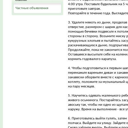
4:00 утра. Поставьте будильник на 5 ч
Частные объявления
приготовьте завтрак.
Повторяйте в течение года. Выглядит
3. Удалите мякоть из дыни, продела
отверстие, размером с шарик для нас
помощью бечевки подвесьте к потолк
стороны в сторону. Возьмите миску
кукурузных хлопьев и пытайтесь засу
раскачивающуюся дыню, подпрыгивая
Продолжайте, пока не закончится по
Оставшееся высыпьте себе на колени.
кормить годовалого карапуза.
4. Чтобы подготовиться к первым ш
перемажьте вареньем диван и занаве
занавески оборвите вместе с карниз
котлету, положите за музыкальный це
на пару месяцев.
5. Научитесь одевать маленького ребе
живого осьминога. Постарайтесь зас
авоську так, чтобы ни одно из щупа
наружу. Время на выполнение - все у
6. Приготовьтесь выйти гулять, зате
полчаса. Выйдите на улицу. Зайдите 
Снова зайдите внутрь. Выйдите и про