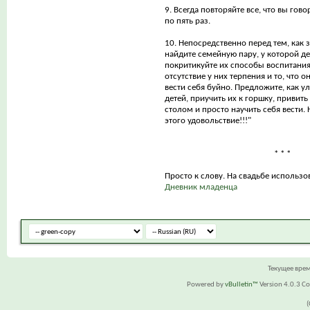
9. Всегда повторяйте все, что вы гов
по пять раз.
10. Непосредственно перед тем, как з
найдите семейную пару, у которой дет
покритикуйте их способы воспитани
отсутствие у них терпения и то, что 
вести себя буйно. Предложите, как у
детей, приучить их к горшку, привит
столом и просто научить себя вести. 
этого удовольствие!!!"
* * *
Просто к слову. На свадьбе использов
Дневник младенца
Текущее вре
Powered by
vBulletin™
Version 4.0.3 Cop