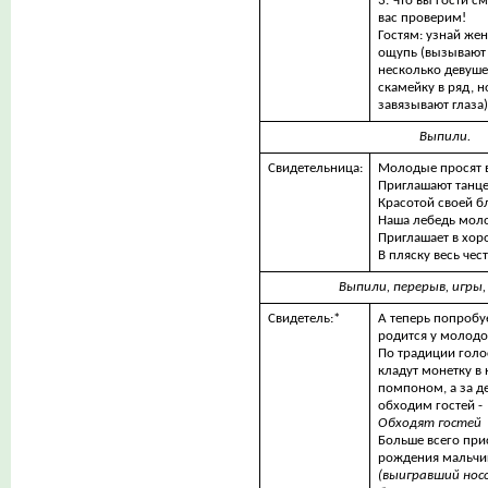
3. Что вы гости с
вас проверим!
Гостям: узнай жен
ощупь (вызывают
несколько девуше
скамейку в ряд, н
завязывают глаза)
Выпили.
Свидетельница:
Молодые просят в
Приглашают танце
Красотой своей бл
Наша лебедь мол
Приглашает в хор
В пляску весь чес
Выпили, перерыв, игры,
Свидетель:*
А теперь попробу
родится у молод
По традиции голо
кладут монетку в
помпоном, а за де
обходим гостей -
Обходят гостей
Больше всего пр
рождения мальчик
(выигравший носо