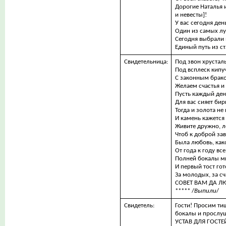
Дорогие Наталья 
и невесты]!
У вас сегодня ден
Один из самых лу
Сегодня выбрали 
Единый путь из ст
Свидетельница:
Под звон хрустал
Под всплеск кипу
С законным брак
Желаем счастья и
Пусть каждый де
Для вас сияет бир
Тогда и золота не 
И камень кажется 
Живите дружно, ле
Чтоб к доброй за
Была любовь, как
От года к году вс
Полней бокалы м
И первый тост гот
За молодых, за сч
СОВЕТ ВАМ ДА Л
***** /
Выпили
/
Свидетель:
Гости! Просим ти
бокалы и прослу
УСТАВ ДЛЯ ГОСТЕ