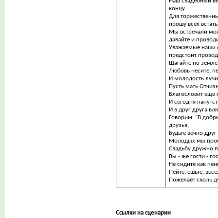
Наш свадебный ве
концу.
Для торжественн
прошу всех встать
Мы встречали мо
давайте и провод
Уважаемые наши с
предстоит провод
Шагайте по земле
Любовь несите, п
И молодость лучи
Пусть мать Отчиз
Благословит еще 
И сегодня напутс
И в друг друга в
Говорим: "В добр
друзья,
Будьте вечно друг
Молодых мы про
Свадьбу дружно 
Вы - же гости - го
Не сидите как пен
Пейте, ешьте, весе
Пожелает сколь д
Ссылки на сценарии