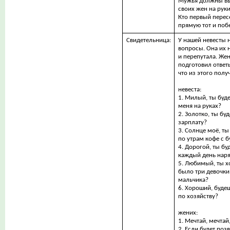
Мужья должны вып
своих жен на руки
Кто первый пере
прямую тот и поб
Свидетельница:
У нашей невесты 
вопросы. Она их 
и перепутала. Же
подготовил ответ
что из этого полу
невеста:
1. Милый, ты буде
меня на руках?
2. Золотко, ты бу
зарплату?
3. Солнце моё, ты
по утрам кофе с 
4. Дорогой, ты бу
каждый день нар
5. Любимый, ты х
было три девочки
мальчика?
6. Хороший, буде
по хозяйству?
жених:
1. Мечтай, мечтай
2. Если будет поз