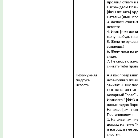
проявил отвагу и 
Награждаем Иван
[ФИО жениха] орд
Натальи [имя неве
3. Желаем счастья
невесте.
4. Иван [имя жени
жену - забудь тиш
5. Жена не рукови
заткнешь!
6. Жену носи на р
сядет.
7. Не спорь с жено
считать тебя прав
Незамужняя
А я как представ
подруга
незамужних женщ
невесты:
зачитать наше по
ПОСТАHОВЛЕHИЕ
Коварный "враг" 
Иванович* [ФИО ж
наших рядов бор
Наталью [имя нев
Постановляем:
1. Наталье [имя н
доклад на тему: "
и наградить ее о
счастья.