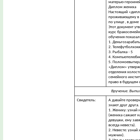
матерью-героиней
Диплом жениха
Настоящий «дипл
проживающему в г
по улице , в доме 
Этот документ ут
курс бракосемейн
обучения показал
1. Деньгозарабаты
2. Телефутболхок
3. Рыбалка - 5
4. Компьютелюбие
5. Поломоевытира
«Диплом» утвержд
отделения холост
семейного инстит
право в будущем с
Вручение. Выпи
Свидетель:
А давайте провер
знают друг друга.
1. Жениху: узнай 
(жениха сажают н
девушки, ему завя
всегда невеста).
2. Невесте: узнай
мужчин).