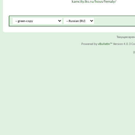
kamcity.iks.ru/hous/femaly/
Текущее вре
Powered by
vBulletin™
Version 4.0.3 Cop
(