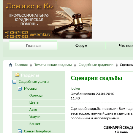
Главная
Форум
Что нов
Главная
Тематические разделы
Свадебные традиции
Сценар
Разделы
Сценарии свадьбы
Свадебные услуги
Москва
jocker
Опубликовано 23.04.2010
Одежда
11:40
Цветы
Сценарий свадьбы позволит Вам тща
Авто
весь торжественный день и сделать 
Услуги
особенным и неповторимым.
Банкет
СЦЕНАРИЙ СВАД
Санкт-Петербург
1й день