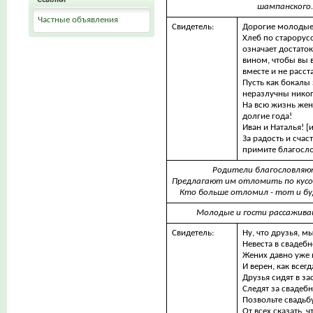
шампанского
Частные объявления
Свидетель:
Дорогие молодые
Хлеб по старору
означает достаток
вином, чтобы вы 
вместе и не расст
Пусть как бокалы 
неразлучны никог
На всю жизнь жен
долгие года!
Иван и Наталья! [
За радость и счас
примите благосло
Родители благословляю
Предлагают им отломить по кусоч
Кто больше отломил - тот и буд
Молодые и гости рассажива
Свидетель:
Ну, что друзья, мы
Невеста в свадебн
Жених давно уже 
И верен, как всегд
Друзья сидят в за
Следят за свадеб
Позвольте свадьб
От всех сказать, 