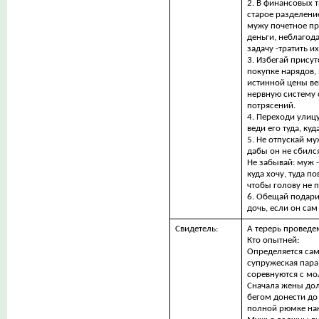
2. В финансовых 
старое разделение
мужу почетное пр
деньги, неблагод
задачу -тратить их
3. Избегай прису
покупке нарядов,
истинной цены ве
нервную систему 
потрясений.
4. Переходи улицу 
веди его туда, куд
5. Не отпускай му
дабы он не сбился
Не забывай: муж -
куда хочу, туда по
чтобы голову не п
6. Обещай подари
дочь, если он сам
Свидетель:
А терерь проведе
Кто опытней:
Определяется сам
супружеская пара
соревнуются с м
Сначала жены до
бегом донести до
полной рюмке на