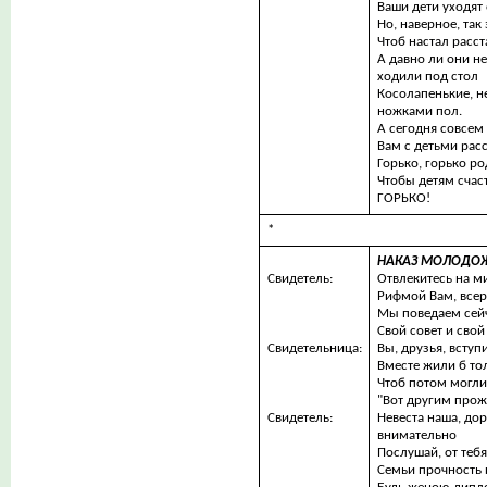
Ваши дети уходят 
Но, наверное, так
Чтоб настал расст
А давно ли они н
ходили под стол
Косолапенькие, 
ножками пол.
А сегодня совсем
Вам с детьми рас
Горько, горько ро
Чтобы детям счас
ГОРЬКО!
*
НАКАЗ МОЛОДО
Свидетель:
Отвлекитесь на ми
Рифмой Вам, всерь
Мы поведаем сейч
Свой совет и свой
Свидетельница:
Вы, друзья, вступ
Вместе жили б тол
Чтоб потом могли 
"Вот другим прожи
Свидетель:
Невеста наша, дор
внимательно
Послушай, от тебя 
Семьи прочность и