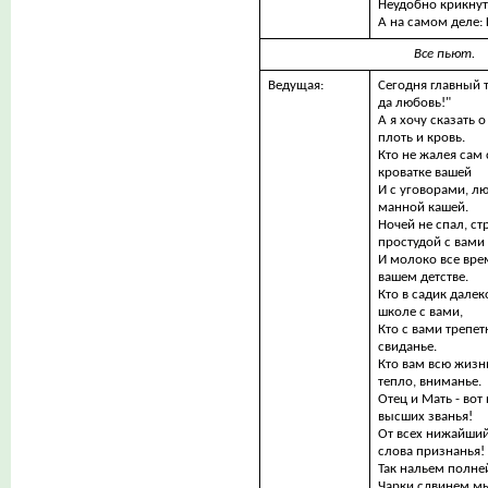
Неудобно крикнут
А на самом деле:
Все пьют.
Ведущая:
Сегодня главный т
да любовь!"
А я хочу сказать о
плоть и кровь.
Кто не жалея сам 
кроватке вашей
И с уговорами, л
манной кашей.
Ночей не спал, ст
простудой с вами
И молоко все врем
вашем детстве.
Кто в садик далек
школе с вами,
Кто с вами трепет
свиданье.
Кто вам всю жизн
тепло, вниманье.
Отец и Мать - вот
высших званья!
От всех нижайший
слова признанья!
Так нальем полне
Чарки сдвинем м