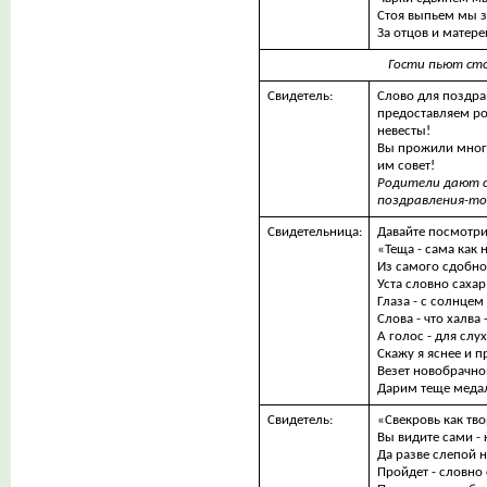
Стоя выпьем мы з
За отцов и матере
Гости пьют сто
Свидетель:
Слово для поздра
предоставляем р
невесты!
Вы прожили много
им совет!
Родители дают с
поздравления-то
Свидетельница:
Давайте посмотри
«Теща - сама как 
Из самого сдобно
Уста словно саха
Глаза - с солнцем
Слова - что халва 
А голос - для слу
Скажу я яснее и п
Везет новобрачно
Дарим теще медал
Свидетель:
«Свекровь как тво
Вы видите сами - 
Да разве слепой н
Пройдет - словно