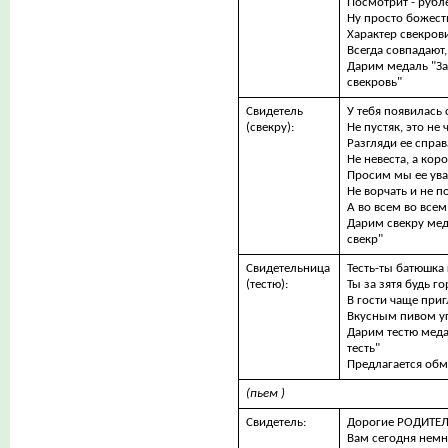
Посмотрит - рубл
Ну просто божест
Характер свекров
Всегда совпадают,
Дарим медаль "За
свекровь"
Свидетель
У тебя появилась 
(свекру):
Не пустяк, это не 
Разгляди ее справ
Не невеста, а кор
Просим мы ее ува
Не ворчать и не п
А во всем во всем
Дарим свекру мед
свекр"
Свидетельница
Тесть-ты батюшка 
(тестю):
Ты за зятя будь го
В гости чаще приг
Вкусным пивом у
Дарим тестю меда
тесть"
Предлагается обм
(пьем )
Свидетель:
Дорогие РОДИТЕЛ
Вам сегодня немн