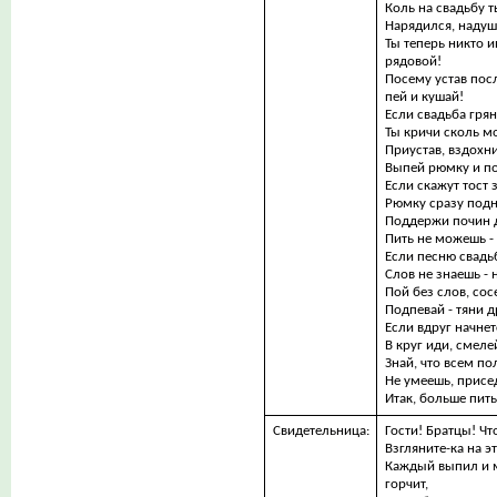
Коль на свадьбу т
Нарядился, надуш
Ты теперь никто и
рядовой!
Посему устав пос
пей и кушай!
Если свадьба грян
Ты кричи сколь мо
Приустав, вздохни
Выпей рюмку и п
Если скажут тост 
Рюмку сразу под
Поддержи почин 
Пить не можешь -
Если песню свадьб
Слов не знаешь - 
Пой без слов, сос
Подпевай - тяни 
Если вдруг начнет
В круг иди, смеле
Знай, что всем по
Не умеешь, присе
Итак, больше пить
Свидетельница:
Гости! Братцы! Чт
Взгляните-ка на э
Каждый выпил и м
горчит,