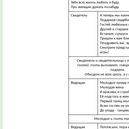
Тебя всю жизнь любить я буду,
Про женщин думать позабуду.
Свидетель
А теперь мы начн
Подарков свадебн
Гостей любезных 
Друзей и старших 
Встаньте, супруг
Пришли к вам бли
Поздравить вас, в
Смотрите предста
игры!
Свидетель и свидетельница с 
гостей, гость выпивает, гово
подарок.
Обходим не всех сразу, а с
Ведущая:
Молодых прошу п
Молодая жена
И красива, и стро
Ей подстать и жен
Первый танец мо
Всем гостям не ун
До упаду - танцева
Молодые и гости т
Ведущая:
Поплясали, пора 