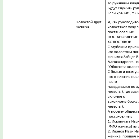
То рукавицы клади
Будут служить ру
Если хранить, ты
Холостой друг
Я, как руководите
жениха:
холостяков хочу з
постановление:
ПОСТАHОВЛЕHИЕ
ХОЛОСТЯКОВ
С глубоким прис
что холостяки пон
женился Зайцев 
Александрович, п
"Общества холост
С болью и возму
что в течение пос
часто
наведывался по а
невесты), где зав
склонял к
законному браку 
невесты).
А посему обществ
постановляет:
1. Исключить Ива
[ФИО жениха] из 
2. Иванов Иван И
жениха] прошел м