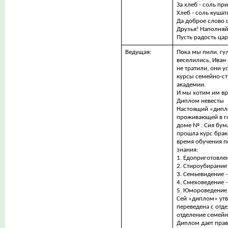
За хлеб - соль пр
Хлеб - соль кушат
Да доброе слово 
Друзья! Наполняй
Пусть радость ца
Ведущая:
Пока мы пили, гул
веселились, Иван 
не тратили, они 
курсы семейно-с
академии.
И мы хотим им вр
Диплом невесты
Настоящий «дипл
проживающей в гор
доме № . Сия бума
прошла курс брак
время обучения 
знания:
1. Едоприготовлен
2. Стироубирание 
3. Семьевидение -
4. Смеховедение -
5. Юмороведение 
Сей «диплом» утв
переведена с отде
отделение семейн
Диплом дает прав