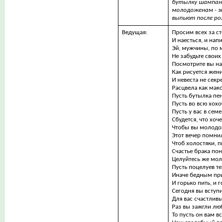
бутылку шампанс
молодоженам - э
выпьют после ро
Ведущая:
Просим всех за ст
И наесться, и напи
Эй, мужчины, по 
Не забудьте своих
Посмотрите вы на
Как рисуется жени
И невеста не секре
Расцвела как мако
Пусть бутылка пе
Пусть во всю хохо
Пусть у вас в сем
Сбудется, что хоче
Чтобы вы молод
Этот вечер помни
Чтоб холостяки, 
Счастье брака пон
Целуйтесь же мо
Пусть поцелуев те
Иначе бедным пр
И горько пить, и г
Сегодня вы вступи
Для вас счастливы
Раз вы зажгли лю
То пусть он вам в