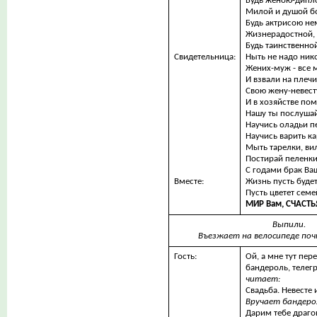
Будь женою-дипл
Милой и душой бо
Будь актрисою не
Жизнерадостной, 
Будь таинственной
Свидетельница:
Ныть не надо нико
Жених-муж - все м
И взвали на плечи
Свою жену-невест
И в хозяйстве пом
Нашу ты послушай
Научись оладьи пе
Научись варить ка
Мыть тарелки, ви
Постирай пеленки
С годами брак Ваш
Вместе:
Жизнь пусть буде
Пусть цветет семе
МИР Вам, СЧАСТЬ
Выпили.
Въезжает на велосипеде поч
Гость:
Ой, а мне тут пер
бандероль, телег
читает:
Свадьба. Невесте 
Вручает бандерол
Дарим тебе драго