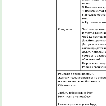
плата.
3. Как скажешь, е
4. Всё зависит от 
5. Я только об эт
моя.
6. Ну, скажешь то
Свидетель:
Чтоб солнце мол
И счастья в жизни
Чтоб до последни
Давайте хором к
Да, целуются мол
жизни придется и 
делить пополам. 
семье есть распр
обязанностей.
На ромашке погад
Роли вы свои узна
Ромашка с обязанностями.
Жених и невеста отрывают по очер
и зачитывают свои обязанности.
Обязанности:
Любить тебя я нежно буду,
Но и пилить не позабуду.
На кухне утром первым буду,