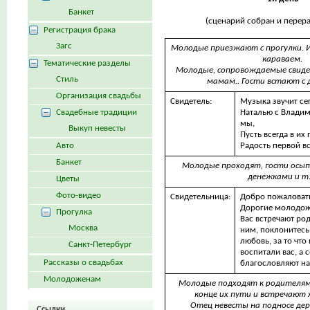
Банкет
(сценарий собран и перера
Регистрация брака
Загс
Молодые приезжают с прогулки. 
караваем.
Тематические разделы
Молодые, сопровождаемые свид
Стиль
мамам.. Гости встают с 
Организация свадьбы
Свидетель:
Музыка звучит се
Свадебные традиции
Наталью с Влади
мы,
Выкуп невесты
Пусть всегда в их
Авто
Радость первой в
Банкет
Молодые проходят, гости осып
денежками и т.
Цветы
Фото-видео
Свидетельница:
Добро пожаловат
Дорогие молодо
Прогулка
Вас встречают ро
Москва
ним, поклонитесь 
любовь, за то что
Санкт-Петербург
воспитали вас, а 
Рассказы о свадьбах
благословляют на
Молодоженам
Молодые подходят к родителям
конце их пути и встречают 
Отец невесты на подносе де
Ссылки