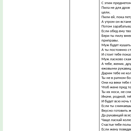
С этим предметом
Пила не для дров
цели,
Пили ей, пока пет
А утром он встане
Потом зарабатыва
Если обед ему тво
Бери ты пилу вме
приправы.
Муж будет кушать 
А ты постоянно с
И стоит тебе пока
Муж ласково скаже
А тебе, жених, др
ежовыми рукавиц
Дарим тебе не кол
Ты не в ратном бо
Они на веки тебе 
Чтоб жене пред т
Ты их носи, не сн
Иначе, родной, те
И будет всю ночь 
Если ты снимаешь
Вкусно готовить 
Да рукавицей всег
Чаще ласкай колю
Счастье тебе поль
Если жену поведе