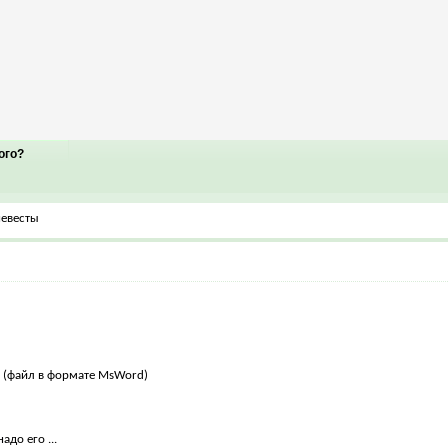
ого?
невесты
 (файл в формате MsWord)
адо его ...