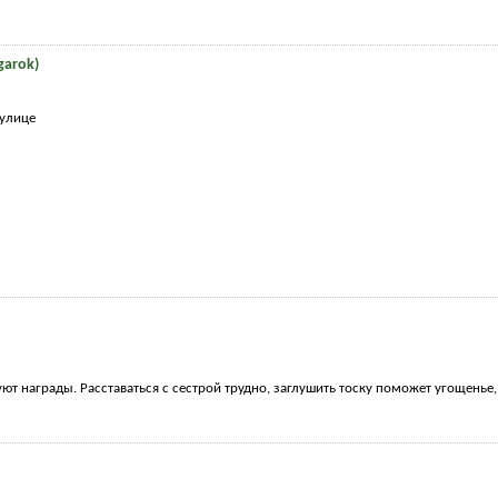
garok)
 улице
ют награды. Расставаться с сестрой трудно, заглушить тоску поможет угощенье, д