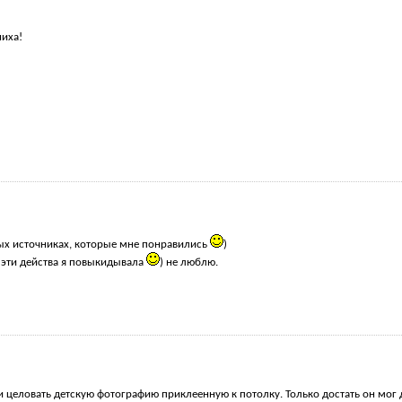
ниха!
ых источниках, которые мне понравились
)
 эти действа я повыкидывала
) не люблю.
и целовать детскую фотографию приклеенную к потолку. Только достать он мог д