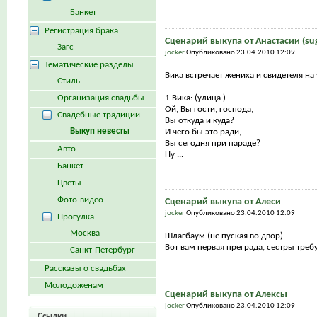
Банкет
Регистрация брака
Сценарий выкупа от Анастасии (su
Загс
jocker
Опубликовано 23.04.2010 12:09
Тематические разделы
Вика встречает жениха и свидетеля на
Стиль
Организация свадьбы
1.Вика: (улица )
Ой, Вы гости, господа,
Свадебные традиции
Вы откуда и куда?
Выкуп невесты
И чего бы это ради,
Вы сегодня при параде?
Авто
Ну ...
Банкет
Цветы
Фото-видео
Сценарий выкупа от Алеси
jocker
Опубликовано 23.04.2010 12:09
Прогулка
Москва
Шлагбаум (не пуская во двор)
Вот вам первая преграда, сестры требу
Санкт-Петербург
Рассказы о свадьбах
Молодоженам
Сценарий выкупа от Алексы
jocker
Опубликовано 23.04.2010 12:09
Ссылки