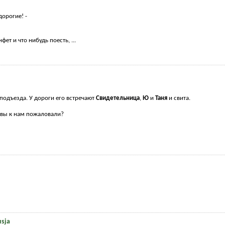
дорогие! -
фет и что нибудь поесть, ...
подъезда. У дороги его встречают
Свидетельница
,
Ю
и
Таня
и свита.
м вы к нам пожаловали?
sja