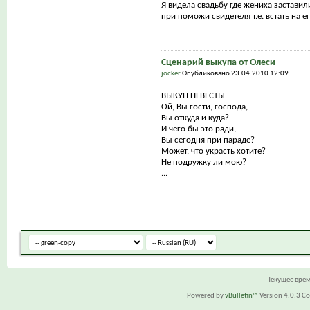
Я видела свадьбу где жениха заставил
при поможи свидетеля т.е. встать на е
Сценарий выкупа от Олеси
jocker
Опубликовано 23.04.2010 12:09
ВЫКУП НЕВЕСТЫ.
Ой, Вы гости, господа,
Вы откуда и куда?
И чего бы это ради,
Вы сегодня при параде?
Может, что украсть хотите?
Не подружку ли мою?
...
Текущее вре
Powered by
vBulletin™
Version 4.0.3 Cop