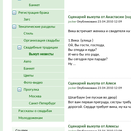
Банкет
Регистрация брака
Сценарий выкупа от Анастасии (su
Загс
jocker
Опубликовано 23.04.2010 12:09
Тематические разделы
Вика встречает жениха и свидетеля на
Стиль
Организация свадьбы
1.Вика: (улица )
Ой, Вы гости, господа,
Свадебные традиции
Вы откуда и куда?
Выкуп невесты
И чего бы это ради,
Вы сегодня при параде?
Авто
Ну ...
Банкет
Цветы
Фото-видео
Сценарий выкупа от Алеси
jocker
Опубликовано 23.04.2010 12:09
Прогулка
Москва
Шлагбаум (не пуская во двор)
Вот вам первая преграда, сестры треб
Санкт-Петербург
дорогой. Сердце требует вина, ну-ка ча
Рассказы о свадьбах
Молодоженам
Сценарий выкупа от Алексы
Ссылки