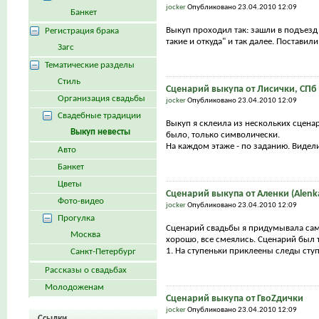
jocker
Опубликовано 23.04.2010 12:09
Банкет
Bыкуп проходил так: зашли в подъезд 
Регистрация брака
такие и откуда" и так далее. Поставили
Загс
Тематические разделы
Стиль
Сценарий выкупа от Лисички, СПб
Организация свадьбы
jocker
Опубликовано 23.04.2010 12:09
Свадебные традиции
Выкуп я склеила из нескольких сцена
Выкуп невесты
было, только символически.
На каждом этаже - по заданию. Видели 
Авто
Банкет
Цветы
Сценарий выкупа от Аленки (Alenk
Фото-видео
jocker
Опубликовано 23.04.2010 12:09
Прогулка
Сценарий свадьбы я придумывала сама
Москва
хорошо, все смеялись. Сценарий был 
1. На ступеньки приклеены следы ступн
Санкт-Петербург
Рассказы о свадьбах
Молодоженам
Сценарий выкупа от ГвоZдички
jocker
Опубликовано 23.04.2010 12:09
Ссылки