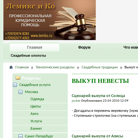
Главная
Форум
Что нов
Свадебные хлопоты
Главная
Тематические разделы
Свадебные традиции
Выкуп 
Разделы
ВЫКУП НЕВЕСТЫ
Свадебные услуги
Москва
Сценарий выкупа от Солнца
Одежда
jocker
Опубликовано 23.04.2010 12:09
Цветы
- Догадаться пережечь веревочку (нужн
Авто
- Ступеньки-стрелочки (на ступеньках 
Услуги
Банкет
Сценарий выкупа от Алисы
Санкт-Петербург