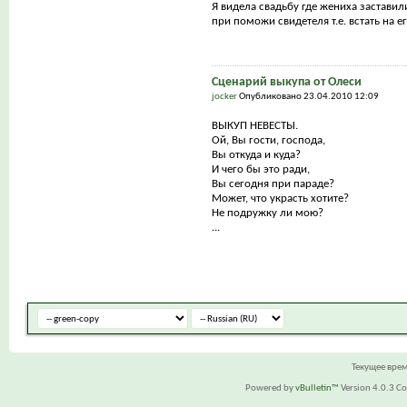
Я видела свадьбу где жениха заставил
при поможи свидетеля т.е. встать на е
Сценарий выкупа от Олеси
jocker
Опубликовано 23.04.2010 12:09
ВЫКУП НЕВЕСТЫ.
Ой, Вы гости, господа,
Вы откуда и куда?
И чего бы это ради,
Вы сегодня при параде?
Может, что украсть хотите?
Не подружку ли мою?
...
Текущее вре
Powered by
vBulletin™
Version 4.0.3 Cop