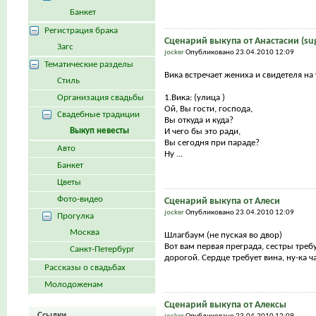
Банкет
Регистрация брака
Сценарий выкупа от Анастасии (su
Загс
jocker
Опубликовано 23.04.2010 12:09
Тематические разделы
Вика встречает жениха и свидетеля на
Стиль
Организация свадьбы
1.Вика: (улица )
Ой, Вы гости, господа,
Свадебные традиции
Вы откуда и куда?
Выкуп невесты
И чего бы это ради,
Вы сегодня при параде?
Авто
Ну ...
Банкет
Цветы
Фото-видео
Сценарий выкупа от Алеси
jocker
Опубликовано 23.04.2010 12:09
Прогулка
Москва
Шлагбаум (не пуская во двор)
Вот вам первая преграда, сестры треб
Санкт-Петербург
дорогой. Сердце требует вина, ну-ка ча
Рассказы о свадьбах
Молодоженам
Сценарий выкупа от Алексы
Ссылки