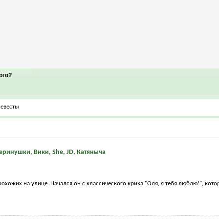
ого?
невесты
еринушки, Вики, She, JD, Катяныча
рохожих на улице. Начался он с классического крика "Оля, я тебя люблю!", кот