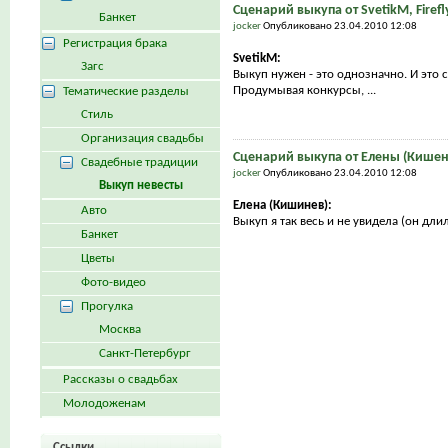
Сценарий выкупа от SvetikM, Fire
Банкет
jocker
Опубликовано 23.04.2010 12:08
Регистрация брака
SvetikM:
Загс
Выкуп нужен - это однозначно. И это
Продумывая конкурсы, ...
Тематические разделы
Стиль
Организация свадьбы
Сценарий выкупа от Елены (Кишене
Свадебные традиции
jocker
Опубликовано 23.04.2010 12:08
Выкуп невесты
Елена (Кишинев):
Авто
Выкуп я так весь и не увидела (он дли
Банкет
Цветы
Фото-видео
Прогулка
Москва
Санкт-Петербург
Рассказы о свадьбах
Молодоженам
Ссылки