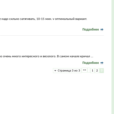
 надо сильно затягивать, 10-15 мин. v оптимальный вариант.
Подробнее
ло очень много интересного и веселого. В самом начале кричал ...
Подробнее
<<
Страница 3 из 3
1
2
3