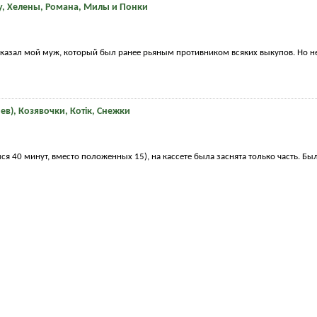
fly, Хелены, Романа, Милы и Понки
 сказал мой муж, который был ранее рьяным противником всяких выкупов. Но не
в), Козявочки, Котiк, Снежки
лся 40 минут, вместо положенных 15), на кассете была заснята только часть. Бы