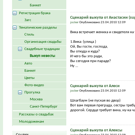
Банкет
Регистрация брака
Сценарий выкупа от Анастасии (su
Загс
jocker
Опубликовано 23.04.2010 12:09
Тематические разделы
Вика встречает жениха и свидетеля на
Стиль
Организация свадьбы
1.Вика: (улица )
Ой, Вы гости, господа,
Свадебные традиции
Вы откуда и куда?
Выкуп невесты
И чего бы это ради,
Вы сегодня при параде?
Авто
Ну ...
Банкет
Цветы
Фото-видео
Сценарий выкупа от Алеси
jocker
Опубликовано 23.04.2010 12:09
Прогулка
Москва
Шлагбаум (не пуская во двор)
Вот вам первая преграда, сестры треб
Санкт-Петербург
дорогой. Сердце требует вина, ну-ка ча
Рассказы о свадьбах
Молодоженам
Сценарий выкупа от Алексы
Ссылки