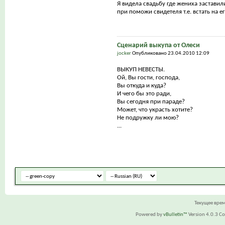
Я видела свадьбу где жениха заставил
при поможи свидетеля т.е. встать на е
Сценарий выкупа от Олеси
jocker
Опубликовано 23.04.2010 12:09
ВЫКУП НЕВЕСТЫ.
Ой, Вы гости, господа,
Вы откуда и куда?
И чего бы это ради,
Вы сегодня при параде?
Может, что украсть хотите?
Не подружку ли мою?
...
Текущее вре
Powered by
vBulletin™
Version 4.0.3 Cop