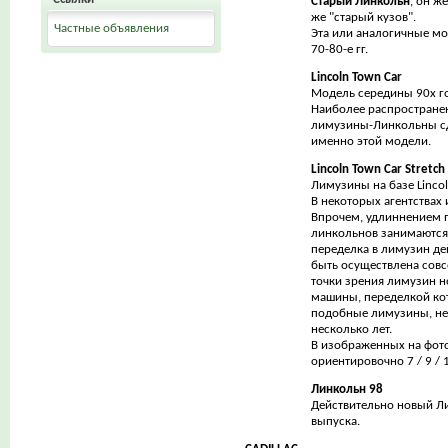
Старый Линкольн
, он ж
же "старый кузов".
Частные объявления
Эта или аналогичные мо
70-80-е гг.
Lincoln Town Car
Модель середины 90х г
Наиболее распростран
лимузины-Линкольны с
именно этой модели.
Lincoln Town Car Stretch
Лимузины на базе Lincol
В некоторых агентствах
Впрочем, удлиннением
линкольнов занимаются д
переделка в лимузин де
быть осуществлена совс
точки зрения лимузин 
машины, переделкой ко
подобные лимузины, не
несколько лет.
В изображенных на фот
ориентировочно 7 / 9 / 
Линкольн 98
Действительно новый Ли
выпуска.