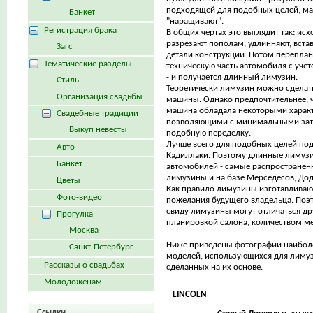
подходящей для подобных целей, ма
Банкет
"наращивают".
Регистрация брака
В общих чертах это выглядит так: и
разрезают пополам, удлинняют, вст
Загс
детали конструкции. Потом перепла
Тематические разделы
техническую часть автомобиля с уче
- и получается длинный лимузин.
Стиль
Теоретически лимузин можно сделат
Организация свадьбы
машины. Однако предпочтительнее, 
машина обладала некоторыми харак
Свадебные традиции
позволяющими с минимальными зат
Выкуп невесты
подобную переделку.
Лучше всего для подобных целей по
Авто
Кадиллаки. Поэтому длинные лимузи
Банкет
автомобилей - самые распространенн
лимузины и на базе Мерседесов, Дод
Цветы
Как правило лимузины изготавливают
Фото-видео
пожелания будущего владельца. Поэ
свиду лимузины могут отличаться дру
Прогулка
планировкой салона, количеством мес
Москва
Ниже приведены фотографии наибол
Санкт-Петербург
моделей, использующихся для лимуз
Рассказы о свадьбах
сделанных на их основе.
Молодоженам
LINCOLN
Ссылки