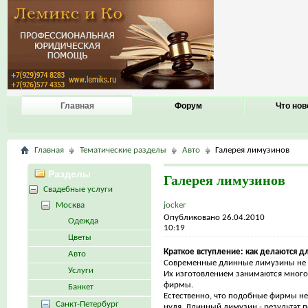
Главная
Форум
Что нов
Главная
Тематические разделы
Авто
Галерея лимузинов
Разделы
Галерея лимузинов
Свадебные услуги
Москва
jocker
Опубликовано 26.04.2010
Одежда
10:19
Цветы
Краткое вступление: как делаются 
Авто
Современные длинные лимузины не 
Услуги
Их изготовлением занимаются мног
фирмы.
Банкет
Естественно, что подобные фирмы н
Санкт-Петербург
нуля. Длинный лимузин - результат 