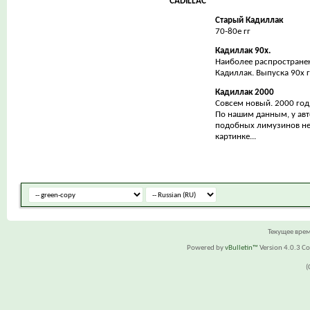
CADILLAC
Старый Кадиллак
70-80е гг
Кадиллак 90х.
Наиболее распростране
Кадиллак. Выпуска 90х 
Кадиллак 2000
Совсем новый. 2000 год
По нашим данным, у ав
подобных лимузинов нет
картинке...
Текущее вре
Powered by
vBulletin™
Version 4.0.3 Cop
(