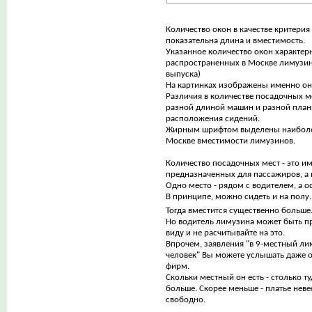
Количество окон в качестве критерия
показательна длина и вместимость.
Указанное количество окон характер
распространенных в Москве лимузинов
выпуска)
На картинках изображены именно он
Различия в количестве посадочных 
разной длиной машин и разной пла
расположения сидений.
Жирным шрифтом выделены наиболе
Москве вместимости лимузинов.
Количество посадочных мест - это им
предназначенных для пассажиров, а 
Одно место - рядом с водителем, а о
В принципе, можно сидеть и на полу. 
Тогда вместится существенно больше
Но водитель лимузина может быть пр
виду и не расчитывайте на это.
Впрочем, заявления "в 9-местный ли
человек" Вы можете услышать даже о
фирм.
Скольки местный он есть - столько ту
больше. Скорее меньше - платье неве
свободно.