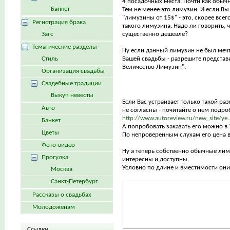
4 посадочных места. Почти как обыч
Банкет
Тем не менее это лимузин. И если Вы
"лимузины от 15$" - это, скорее всег
Регистрация брака
такого лимузина. Надо ли говорить, ч
Загс
существенно дешевле?
Тематические разделы
Ну если данный лимузин не был меч
Стиль
Вашей свадьбы - разрешите представи
Величество Лимузин".
Организация свадьбы
Свадебные традиции
Выкуп невесты
Если Вас устраивает только такой ра
Авто
не согласны - почитайте о нем подро
http://www.autoreview.ru/new_site/ye.
Банкет
А попробовать заказать его можно в
Цветы
По непроверенным слухам его цена в
Фото-видео
Ну а теперь собственно обычные лим
Прогулка
интересны и доступны.
Условно по длине и вместимости они 
Москва
Санкт-Петербург
Рассказы о свадьбах
Молодоженам
Ссылки