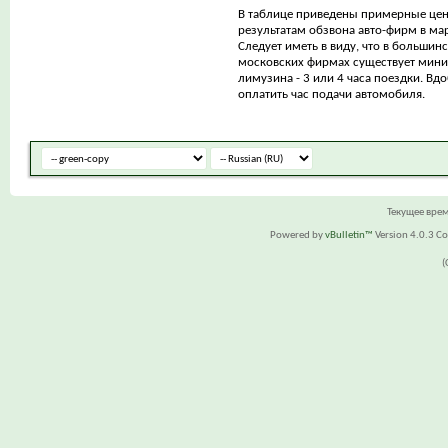
В таблице приведены примерные це
результатам обзвона авто-фирм в мар
Следует иметь в виду, что в большинс
московских фирмах существует мини
лимузина - 3 или 4 часа поездки. Вд
оплатить час подачи автомобиля.
Текущее вре
Powered by
vBulletin™
Version 4.0.3 Cop
(