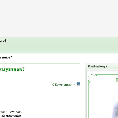
ого?
узинов?
Pozdravlenya
имузинов?
0 Комментарии
ncoln Town Car.
ный автомобиль.