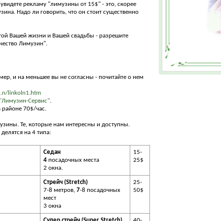
 увидете рекламу "лимузины от 15$" - это, скорее
узина. Надо ли говорить, что он стоит существенно
той Вашей жизни и Вашей свадьбы - разрешите
чество Лимузин".
мер, и на меньшее вы не согласны - почитайте о нем
..n/linkoln1.htm
"Лимузин-Сервис"
.
 районе 70$/час.
узины. Те, которые нам интересны и доступны.
делятся на 4 типа:
Седан
15-
4
посадочных места
25$
2 окна.
Стрейч (Stretch)
25-
7-8 метров,
7
-8 посадочных
50$
мест
3 окна
Супер стрейч (Super Stretch)
40-