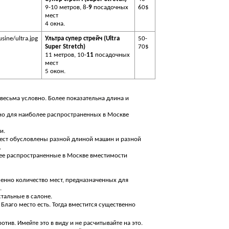
9-10 метров, 8-
9
посадочных
60$
мест
4 окна.
sine/ultra.jpg
Ультра супер стрейч (Ultra
50-
Super Stretch)
70$
11 метров, 10-
11
посадочных
мест
5 окон.
 весьма условно. Более показательна длина и
но для наиболее распространенных в Москве
и.
мест обусловлены разной длиной машин и разной
.
 распространенные в Москве вместимости
менно количество мест, предназначенных для
.
стальные в салоне.
 Благо место есть. Тогда вместится существенно
тив. Имейте это в виду и не расчитывайте на это.