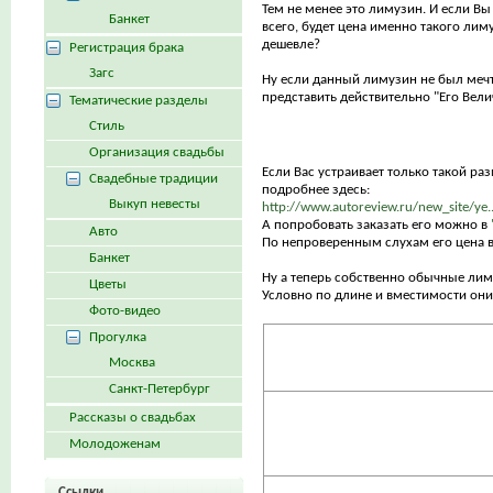
Тем не менее это лимузин. И если Вы
Банкет
всего, будет цена именно такого лим
дешевле?
Регистрация брака
Загс
Ну если данный лимузин не был меч
представить действительно "Его Вели
Тематические разделы
Стиль
Организация свадьбы
Если Вас устраивает только такой раз
Свадебные традиции
подробнее здесь:
Выкуп невесты
http://www.autoreview.ru/new_site/ye.
А попробовать заказать его можно в
Авто
По непроверенным слухам его цена в
Банкет
Ну а теперь собственно обычные лим
Цветы
Условно по длине и вместимости они 
Фото-видео
Прогулка
Москва
Санкт-Петербург
Рассказы о свадьбах
Молодоженам
Ссылки