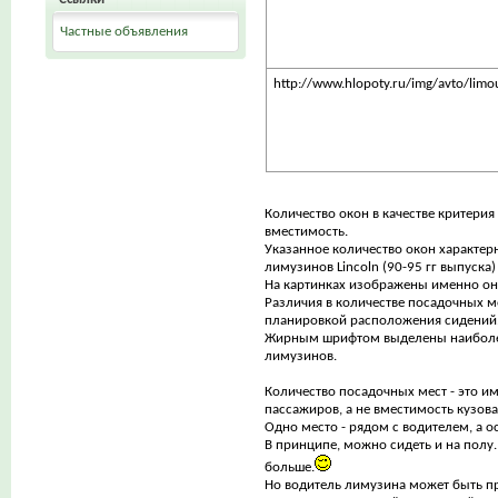
Частные объявления
http://www.hlopoty.ru/img/avto/limou
Количество окон в качестве критерия
вместимость.
Указанное количество окон характер
лимузинов Lincoln (90-95 гг выпуска)
На картинках изображены именно он
Различия в количестве посадочных 
планировкой расположения сидений
Жирным шрифтом выделены наиболее
лимузинов.
Количество посадочных мест - это и
пассажиров, а не вместимость кузова
Одно место - рядом с водителем, а о
В принципе, можно сидеть и на полу.
больше.
Но водитель лимузина может быть про