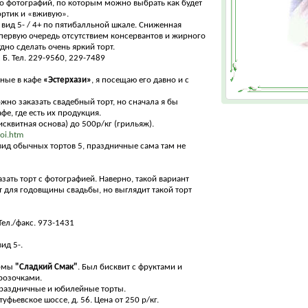
о фотографий, по которым можно выбрать как будет
тортик и «вживую».
 вид 5- / 4+ по пятибалльной шкале. Сниженная
 первую очередь отсутствием консервантов и жирного
дно сделать очень яркий торт.
2 Б. Тел. 229-9560, 229-7489
жные в кафе
«Эстерхази»
, я посещаю его давно и с
ожно заказать свадебный торт, но сначала я бы
е, где есть их продукция.
исквитная основа) до 500р/кг (грильяж).
koi.htm
вид обычных тортов 5, праздничные сама там не
ать торт с фотографией. Наверно, такой вариант
 для годовщины свадьбы, но выглядит такой торт
Тел./факс. 973-1431
ид 5-.
ирмы
"Сладкий Смак"
. Был бисквит с фруктами и
розочками.
праздничные и юбилейные торты.
уфьевское шоссе, д. 56. Цена от 250 р/кг.