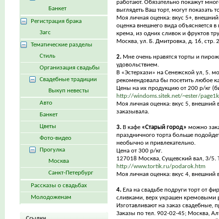
работают. Обязательно покажут мног
Банкет
выглядеть Ваш торт, могут показать 
Моя личная оценка: вкус 5+, внешний
Регистрация брака
оценка внешнего вида объясняется в
Загс
крема, из одних сливок и фруктов тру
Москва, ул. Б. Дмитровка, д. 16, стр. 
Тематические разделы
Стиль
2.
Мне очень нравятся торты и пиро
удовольствием.
Организация свадьбы
В «Эстерхази» на Сенежской ул, 5. м
Свадебные традиции
рекомендовала бы посетить любое каф
Цены на их продукцию от 200 р/кг (б
Выкуп невесты
http://windoms.sitek.net/~ester/page1
Авто
Моя личная оценка: вкус 5, внешний 
заказывала.
Банкет
Цветы
3.
В кафе
«Старый город»
можно заказ
праздничного торта больше подойдет
Фото-видео
необычно и привлекательно.
Прогулка
Цена от 300 р/кг.
127018 Москва, Сущевский вал, 3/5. 
Москва
http://www.tortik.ru/podarok.htm
Санкт-Петербург
Моя личная оценка: вкус 4, внешний в
Рассказы о свадьбах
4.
Ела на свадьбе подруги торт от ф
Молодоженам
сливками, верх украшен кремовыми 
Изготавливают на заказ свадебные, 
Заказы по тел. 902-02-45; Москва, Алт
Ссылки