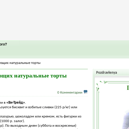
ого?
ющих натуральные торты
Pozdravlenya
ющих натуральные торты
0 Комментарии
ли в
«Ви-Трейд»
.
зуется бисквит и взбитые сливки (225 р/кг) или
глазурью, шоколадом или кремом, есть фигурки из
(1000 р. залог).
 р). По выходным дням (суббота и воскресенье)