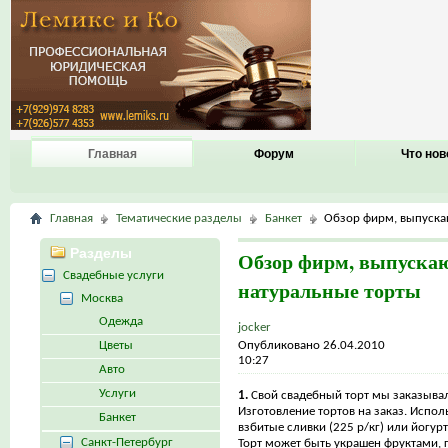
Главная
Форум
Что нов
Главная
Тематические разделы
Банкет
Обзор фирм, выпуска
Разделы
Обзор фирм, выпуска
Свадебные услуги
натуральные торты
Москва
Одежда
jocker
Цветы
Опубликовано 26.04.2010
10:27
Авто
Услуги
1.
Свой свадебный торт мы заказыва
Изготовление тортов на заказ. Испол
Банкет
взбитые сливки (225 р/кг) или йогурт 
Санкт-Петербург
Торт может быть украшен фруктами,