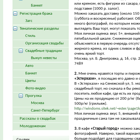
или кремом, есть фигурки из сахара,
Банкет
подставке (1000 р. залог).
Регистрация брака
Можно заказать доставку (около 150
(суббота и воскресенье) работают. О
Загс
много фотографий, по которым можн
Тематические разделы
выглядеть Ваш торт, могут показать 
Моя личная оценка: вкус 5+, внешний 
Стиль
пятибалльной шкале. Сниженная оце
Организация свадьбы
объясняется в первую очередь отсутс
жирного крема, из одних сливок и фр
Свадебные традиции
очень яркий торт.
Выкуп невесты
Москва, ул. Б. Дмитровка, д. 16, стр. 
7489
Авто
Банкет
2.
Мне очень нравятся торты и пирож
«Эстерхази»
, я посещаю его давно и 
Цветы
В «Эстерхази» на Сенежской ул, 5. м
Фото-видео
свадебный торт, но сначала я бы ре
посетить любое кафе, где есть их про
Прогулка
Цены на их продукцию от 200 р/кг (б
Москва
500р/кг (грильяж).
http://windoms.sitek.net/~ester/page1
Санкт-Петербург
Моя личная оценка: вкус 5, внешний 
Рассказы о свадьбах
праздничные сама там не заказывала
Молодоженам
3.
В кафе
«Старый город»
можно зака
фотографией. Наверно, такой вариан
больше подойдет для годовщины сва
Ссылки