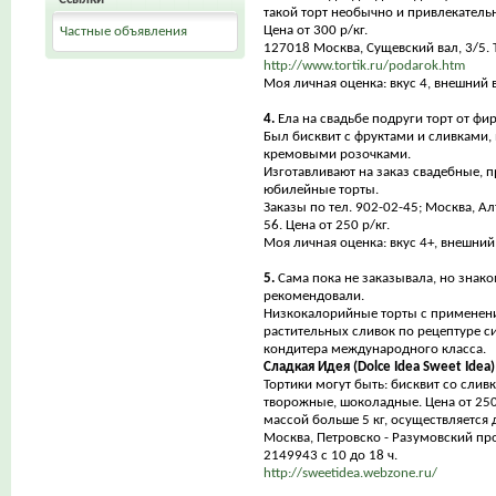
такой торт необычно и привлекатель
Цена от 300 р/кг.
Частные объявления
127018 Москва, Сущевский вал, 3/5. 
http://www.tortik.ru/podarok.htm
Моя личная оценка: вкус 4, внешний в
4.
Ела на свадьбе подруги торт от ф
Был бисквит с фруктами и сливками,
кремовыми розочками.
Изготавливают на заказ свадебные, 
юбилейные торты.
Заказы по тел. 902-02-45; Москва, Ал
56. Цена от 250 р/кг.
Моя личная оценка: вкус 4+, внешний 
5.
Сама пока не заказывала, но знак
рекомендовали.
Низкокалорийные торты с применен
растительных сливок по рецептуре с
кондитера международного класса.
Сладкая Идея (Dolce Idea Sweet Idea)
Тортики могут быть: бисквит со слив
творожные, шоколадные. Цена от 250 
массой больше 5 кг, осуществляется 
Москва, Петровско - Разумовский прое
2149943 с 10 до 18 ч.
http://sweetidea.webzone.ru/