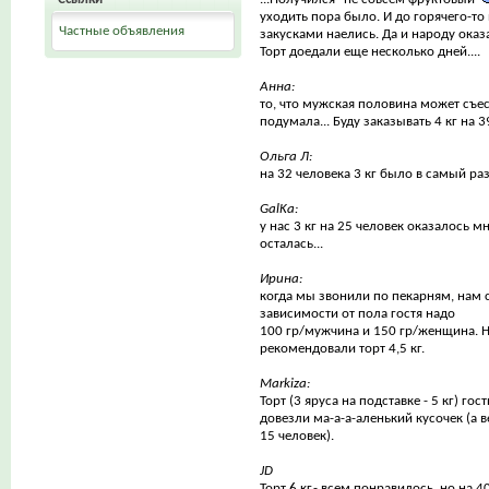
уходить пора было. И до горячего-то
Частные объявления
закусками наелись. Да и народу оказ
Торт доедали еще несколько дней....
Анна:
то, что мужская половина может съес
подумала... Буду заказывать 4 кг на 39
Ольга Л:
на 32 человека 3 кг было в самый раз
GalKa:
у нас 3 кг на 25 человек оказалось мн
осталась...
Ирина:
когда мы звонили по пекарням, нам с
зависимости от пола гостя надо
100 гр/мужчина и 150 гр/женщина. Н
рекомендовали торт 4,5 кг.
Markiza:
Торт (3 яруса на подставке - 5 кг) го
довезли ма-а-а-аленький кусочек (а в
15 человек).
JD
Торт 6 кг.- всем понравилось, но на 4