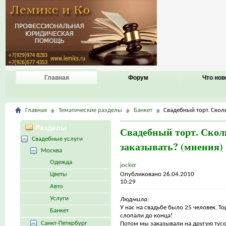
Главная
Форум
Что нов
Главная
Тематические разделы
Банкет
Свадебный торт. Скол
Разделы
Свадебный торт. Скол
Свадебные услуги
заказывать? (мнения)
Москва
Одежда
jocker
Цветы
Опубликовано 26.04.2010
10:29
Авто
Услуги
Людмила:
У нас на свадьбе было 25 человек. Т
Банкет
слопали до конца!
Санкт-Петербург
Потом мы заказывали на другую тусов