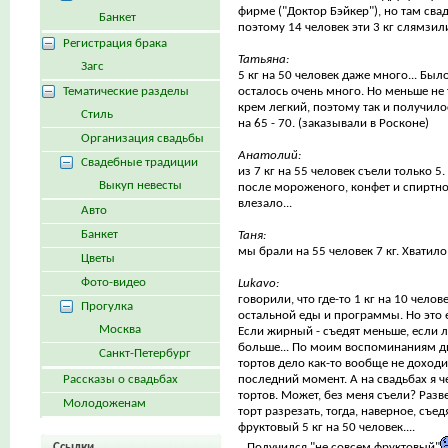
фирме ("Доктор Бэйкер"), но там сва
Банкет
поэтому 14 человек эти 3 кг слямзили
Регистрация брака
Татьяна:
Загс
5 кг на 50 человек даже много... Был
Тематические разделы
осталось очень много. Но меньше не 
крем легкий, поэтому так и получило
Стиль
на 65 - 70. (заказывали в Росконе)
Организация свадьбы
Анатолий:
Свадебные традиции
из 7 кг на 55 человек съели только 5
Выкуп невесты
после мороженого, конфет и спиртно
влезало...
Авто
Банкет
Таня:
мы брали на 55 человек 7 кг. Хватило 
Цветы
Фото-видео
Lukavo:
говорили, что где-то 1 кг на 10 челов
Прогулка
остальной еды и программы. Но это е
Москва
Если жирный - съедят меньше, если л
больше... По моим воспоминаниям д
Санкт-Петербург
тортов дело как-то вообще не доход
Рассказы о свадьбах
последний момент. А на свадьбах я ч
тортов. Может, без меня съели? Разве
Молодоженам
торт разрезать, тогда, наверное, съедя
фруктовый 5 кг на 50 человек....
Ссылки
...Получился "не совсем фруктовый"