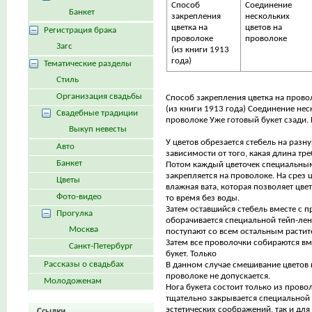
Способ
Соединение
Банкет
закрепления
нескольких
цветка на
цветов на
Регистрация брака
проволоке
проволоке
Загс
(из книги 1913
года)
Тематические разделы
Стиль
Организация свадьбы
Способ закрепления цветка на прово
(из книги 1913 года) Соединение нес
Свадебные традиции
проволоке Уже готовый букет сзади.
Выкуп невесты
У цветов обрезается стебель на разну
Авто
зависимости от того, какая длина тре
Банкет
Потом каждый цветочек специальны
закрепляется на проволоке. На срез 
Цветы
влажная вата, которая позволяет цвет
Фото-видео
то время без воды.
Затем оставшийся стебель вместе с п
Прогулка
оборачивается специальной тейп-лент
Москва
поступают со всем остальным расти
Затем все проволочки собираются вм
Санкт-Петербург
букет. Только
Рассказы о свадьбах
В данном случае смешивание цветов н
проволоке не допускается.
Молодоженам
Нога букета состоит только из прово
тщательно закрывается специальной 
эстетических соображений, так и для 
Ссылки