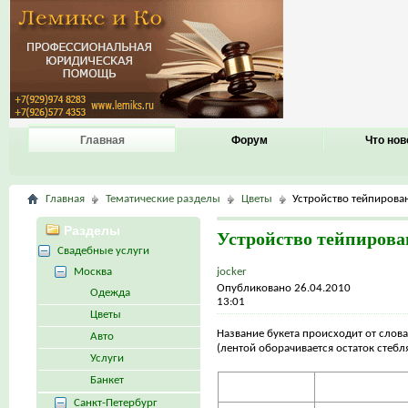
Главная
Форум
Что нов
Главная
Тематические разделы
Цветы
Устройство тейпирова
Разделы
Устройство тейпирова
Свадебные услуги
Москва
jocker
Опубликовано 26.04.2010
Одежда
13:01
Цветы
Название букета происходит от слова 
Авто
(лентой оборачивается остаток стебля
Услуги
Банкет
Санкт-Петербург