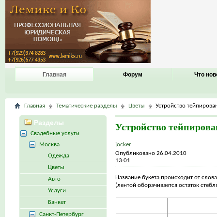
Главная
Форум
Что нов
Главная
Тематические разделы
Цветы
Устройство тейпирова
Разделы
Устройство тейпирова
Свадебные услуги
Москва
jocker
Опубликовано 26.04.2010
Одежда
13:01
Цветы
Название букета происходит от слова 
Авто
(лентой оборачивается остаток стебля
Услуги
Банкет
Санкт-Петербург