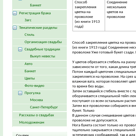
Способ
Соединение
Банкет
закрепления
нескольких
цветка на
цветов на
Регистрация брака
проволоке
проволоке
Загс
(из книги 1913
года)
Тематические разделы
Стиль
Организация свадьбы
Способ закрепления цветка на прово
(из книги 1913 года) Соединение нес
Свадебные традиции
проволоке Уже готовый букет сзади.
Выкуп невесты
У цветов обрезается стебель на разну
Авто
зависимости от того, какая длина тре
Банкет
Потом каждый цветочек специальны
закрепляется на проволоке. На срез 
Цветы
влажная вата, которая позволяет цвет
Фото-видео
то время без воды.
Затем оставшийся стебель вместе с п
Прогулка
оборачивается специальной тейп-лент
Москва
поступают со всем остальным расти
Затем все проволочки собираются вм
Санкт-Петербург
букет. Только
Рассказы о свадьбах
В данном случае смешивание цветов н
проволоке не допускается.
Молодоженам
Нога букета состоит только из прово
тщательно закрывается специальной 
эстетических соображений, так и для 
Ссылки