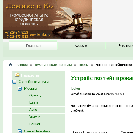
Главная
Форум
Что нов
Главная
Тематические разделы
Цветы
Устройство тейпирова
Разделы
Устройство тейпирова
Свадебные услуги
Москва
jocker
Опубликовано 26.04.2010 13:01
Одежда
Цветы
Название букета происходит от слова 
Авто
стебля).
Услуги
Банкет
Санкт-Петербург
Способ закрепления
Соедин