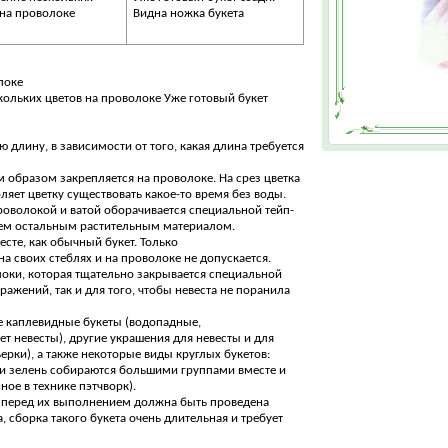
 на проволоке
Видна ножка букета
локе
кольких цветов на проволоке Уже готовый букет
ю длину, в зависимости от того, какая длина требуется
образом закрепляется на проволоке. На срез цветка
оляет цветку существовать какое-то время без воды.
роволокой и ватой оборачивается специальной тейп-
всем остальным растительным материалом.
сте, как обычный букет. Только
а своих стеблях и на проволоке не допускается.
локи, которая тщательно закрывается специальной
ражений, так и для того, чтобы невеста не поранила
 каплевидные букеты (водопадные,
т невесты), другие украшения для невесты и для
ерки), а также некоторые виды круглых букетов:
 и зелень собираются большими группами вместе и
ое в технике пэтчворк).
к. перед их выполнением должна быть проведена
 сборка такого букета очень длительная и требует