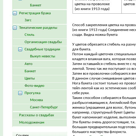
цветка на проволоке
цветов
Банкет
(из книги 1913 года)
Регистрация брака
Загс
Способ закрепления цветка на прово
Тематические разделы
(из книги 1913 года) Соединение нес
Стиль
сзади. Видна ножка букета
Организация свадьбы
У цветов обрезается стебель на разну
Свадебные традиции
для букета.
Потом каждый цветочек специальным 
Выкуп невесты
кладется влажная вата, которая позв
Авто
Затем оставшийся стебель вместе с п
лентой. Точно так же поступают со 
Банкет
Затем все проволочки собираются вме
Цветы
В данном случае смешивание цветов н
Нога букета состоит только из прово
Фото-видео
тейп-лентой как из эстетических сооб
Прогулка
себе руки.
Таким способом собираются большие
Москва
разбрызгивающиеся, Английский буке
Санкт-Петербург
жениха (украшения для волос, бутонь
например, структурный букет (цветы
Рассказы о свадьбах
букет напоминает изделие, выполненн
Эти букеты очень дорогостоящие, т.
Молодоженам
большая предварительная подготовка,
большого мастерства флориста.
Ссылки