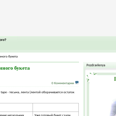
ого?
нного букета
Pozdravlenya
нного букета
0 Комментарии
tape - тесьма, лента (лентой оборачивается остаток
ение нескольких
Уже готовый букет сзади.