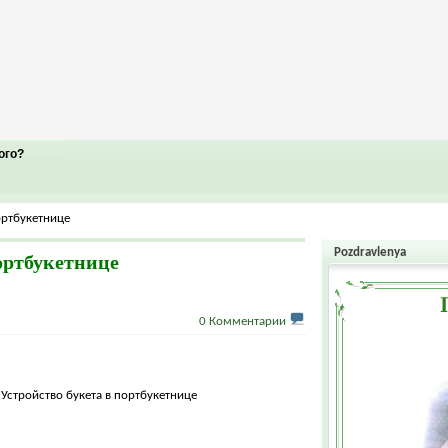
ого?
ортбукетнице
Pozdravlenya
ортбукетнице
0 Комментарии
Устройство букета в портбукетнице