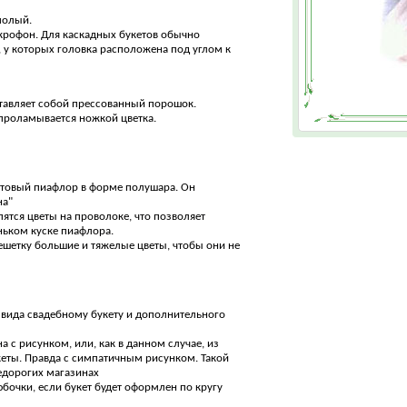
полый.
крофон. Для каскадных букетов обычно
у которых головка расположена под углом к
ставляет собой прессованный порошок.
 проламывается ножкой цветка.
отовый пиафлор в форме полушара. Он
на"
ятся цветы на проволоке, что позволяет
ньком куске пиафлора.
решетку большие и тяжелые цветы, чтобы они не
 вида свадебному букету и дополнительного
а с рисунком, или, как в данном случае, из
кеты. Правда с симпатичным рисунком. Такой
недорогих магазинах
бочки, если букет будет оформлен по кругу