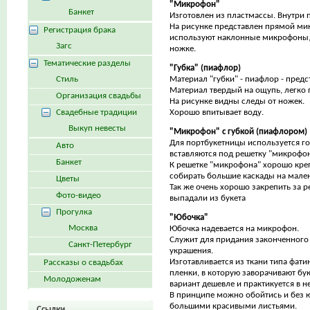
"Микрофон"
Банкет
Изготовлен из пластмассы. Внутри 
На рисунке представлен прямой ми
Регистрация брака
используют наклонные микрофоны, 
Загс
ножке.
Тематические разделы
"Губка" (пиафлор)
Стиль
Материал "губки" - пиафлор - пред
Материал твердый на ощупь, легко
Организация свадьбы
На рисунке видны следы от ножек.
Свадебные традиции
Хорошо впитывает воду.
Выкуп невесты
"Микрофон" с губкой (пиафлором)
Для портбукетницы используется г
Авто
вставляются под решетку "микрофо
Банкет
К решетке "микрофона" хорошо креп
собирать большие каскады на мале
Цветы
Так же очень хорошо закрепить за 
Фото-видео
выпадали из букета
Прогулка
"Юбочка"
Москва
Юбочка надевается на микрофон.
Служит для придания законченного
Санкт-Петербург
украшения.
Изготавливается из ткани типа фатин
Рассказы о свадьбах
пленки, в которую заворачивают бу
Молодоженам
вариант дешевле и практикуется в 
В принципе можно обойтись и без ю
большими красивыми листьями.
Ссылки