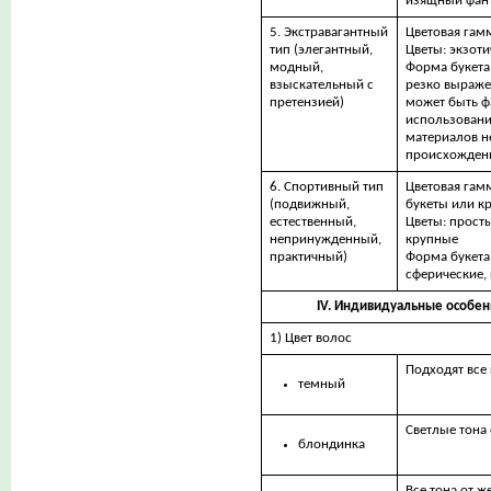
изящный фан
5. Экстравагантный
Цветовая гам
тип (элегантный,
Цветы: экзоти
модный,
Форма букета:
взыскательный с
резко выраж
претензией)
может быть ф
использован
материалов н
происхожден
6. Спортивный тип
Цветовая гам
(подвижный,
букеты или к
естественный,
Цветы: просты
непринужденный,
крупные
практичный)
Форма букета
сферические,
IV. Индивидуальные особен
1) Цвет волос
Подходят все 
темный
Светлые тона
блондинка
Все тона от ж