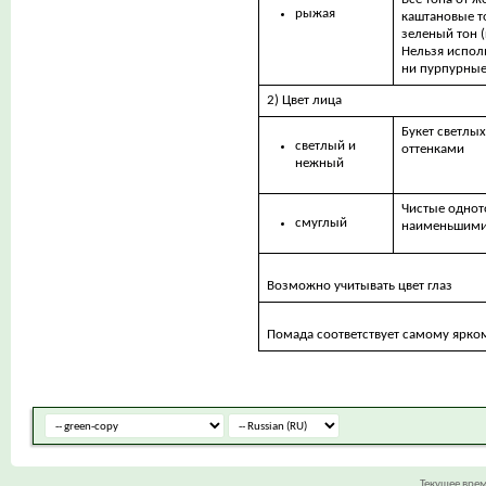
рыжая
каштановые т
зеленый тон (
Нельзя испол
ни пурпурные
2) Цвет лица
Букет светлых
светлый и
оттенками
нежный
Чистые однот
смуглый
наименьшими
Возможно учитывать цвет глаз
Помада соответствует самому ярком
Текущее вре