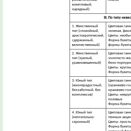
кокетливый,
нарядный)
III. По типу неве
1. Женственный
Цветовая гамм
тип (спокойный,
зеленая, фио
аристократический,
Цветы: необы
сдержанный,
Форма букета
величественный)
формы букет
2. Женственный
Цветовая гамм
тип (зрелый,
золотисто-жел
уравновешенный)
бело-пурпурн
Цветы: кругл
Форма букета
3. Юный тип
Цветовая гам
(жизнерадостный,
(оранжево-го
беззаботный, без
оранжево-гол
комплексов)
Цветы: некру
полевые
Форма букета
4. Юный тип
Цветовая гамм
(мечтательно-
темным акце
скромный)
Цветы: прост
Форма букета