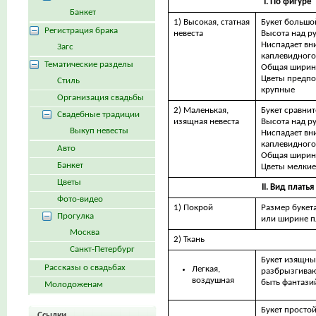
I. По фигуре
Банкет
1) Высокая, статная
Букет большо
Регистрация брака
невеста
Высота над р
Ниспадает вни
Загс
каплевидного
Тематические разделы
Общая ширина
Цветы предпо
Стиль
крупные
Организация свадьбы
2) Маленькая,
Букет сравни
Свадебные традиции
изящная невеста
Высота над р
Выкуп невесты
Ниспадает вни
каплевидного
Авто
Общая ширина
Банкет
Цветы мелкие
Цветы
II. Вид платья
Фото-видео
1) Покрой
Размер букета
Прогулка
или ширине п
Москва
2) Ткань
Санкт-Петербург
Букет изящный
Рассказы о свадьбах
Легкая,
разбрызгиваю
воздушная
быть фантаз
Молодоженам
Букет просто
Ссылки