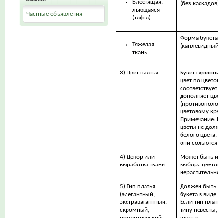
Блестящая,
(без каскадов
льющаяся
Частные объявления
(тафта)
Форма букета
Тяжелая
(каплевидный
ткань
3) Цвет платья
Букет гармони
цвет по цвето
соответствует
дополняет цве
(противополо
цветовому кру
Примечание: Е
цветы не дол
белого цвета,
они сольются
4) Декор или
Может быть и
выработка ткани
выбора цвето
нерастительн
5) Тип платья
Должен быть 
(элегантный,
букета в виде
экстравагантный,
Если тип плат
скромный,
типу невесты,
романтический
платье