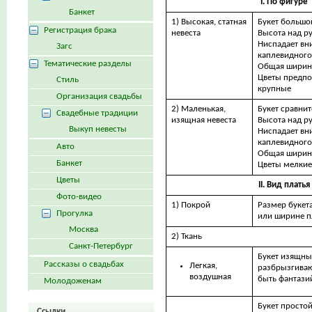
I. По фигуре
Банкет
1) Высокая, статная
Букет большо
Регистрация брака
невеста
Высота над р
Ниспадает вни
Загс
каплевидного
Тематические разделы
Общая ширина
Цветы предпо
Стиль
крупные
Организация свадьбы
2) Маленькая,
Букет сравни
Свадебные традиции
изящная невеста
Высота над р
Выкуп невесты
Ниспадает вни
каплевидного
Авто
Общая ширина
Банкет
Цветы мелкие
Цветы
II. Вид платья
Фото-видео
1) Покрой
Размер букета
Прогулка
или ширине п
Москва
2) Ткань
Санкт-Петербург
Букет изящный
Рассказы о свадьбах
Легкая,
разбрызгиваю
воздушная
быть фантаз
Молодоженам
Букет просто
Ссылки