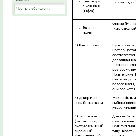
Блестящая,
(без каскадов
льющаяся
Частные объявления
(тафта)
Форма букета
Тяжелая
(каплевидный
ткань
3) Цвет платья
Букет гармони
цвет по цвето
соответствует
дополняет цве
(противополо
цветовому кру
Примечание: Е
цветы не дол
белого цвета,
они сольются
4) Декор или
Может быть и
выработка ткани
выбора цвето
нерастительн
5) Тип платья
Должен быть 
(элегантный,
букета в виде
экстравагантный,
Если тип плат
скромный,
типу невесты,
романтический
платье