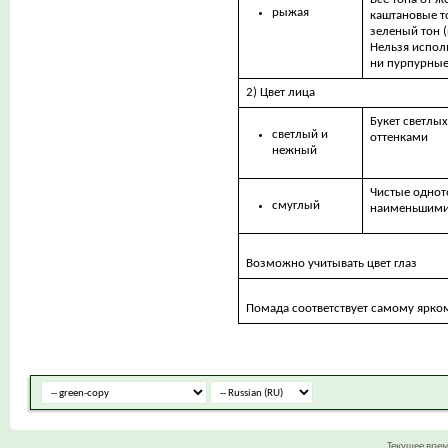
рыжая
каштановые т
зеленый тон (
Нельзя испол
ни пурпурные
2) Цвет лица
Букет светлых
светлый и
оттенками
нежный
Чистые однот
смуглый
наименьшими
Возможно учитывать цвет глаз
Помада соответствует самому ярком
Текущее вре