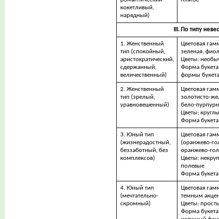
кокетливый,
нарядный)
III. По типу неве
1. Женственный
Цветовая гамм
тип (спокойный,
зеленая, фио
аристократический,
Цветы: необы
сдержанный,
Форма букета
величественный)
формы букет
2. Женственный
Цветовая гамм
тип (зрелый,
золотисто-жел
уравновешенный)
бело-пурпурн
Цветы: кругл
Форма букета
3. Юный тип
Цветовая гам
(жизнерадостный,
(оранжево-го
беззаботный, без
оранжево-гол
комплексов)
Цветы: некру
полевые
Форма букета
4. Юный тип
Цветовая гамм
(мечтательно-
темным акце
скромный)
Цветы: прост
Форма букета