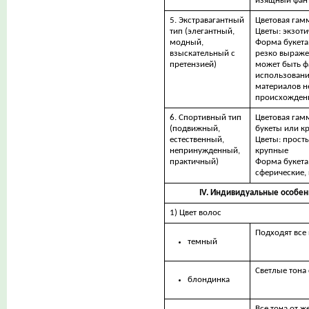
изящный фан
5. Экстравагантный
Цветовая гам
тип (элегантный,
Цветы: экзоти
модный,
Форма букета:
взыскательный с
резко выраж
претензией)
может быть ф
использован
материалов н
происхожден
6. Спортивный тип
Цветовая гам
(подвижный,
букеты или к
естественный,
Цветы: просты
непринужденный,
крупные
практичный)
Форма букета
сферические,
IV. Индивидуальные особен
1) Цвет волос
Подходят все 
темный
Светлые тона
блондинка
Все тона от ж