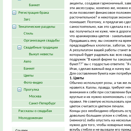
акценты, создавая гармоничный, зав
Банкет
эти аксессуары, конечно же, можно куп
Регистрация брака
если позволяет финансовое положени
расточительное? и некоторая экономи
Загс
помешает. Поэтому, я предлагаю сдел
Тематические разделы
самостоятельно, как это сделала я в с
вас получиться не хуже, чем в дорог
Стиль
что аранжировка цветов - захватываю
Организация свадьбы
Предавшись ему, вы сможете на врем
предсвадебных хлопотах, заботах, тре
Свадебные традиции
А результатом вашей работы станет 
Выкуп невесты
который будет радовать вас всю свад
подружек "В какой фирме ты заказы
Авто
букет??" вы с гордостью ответите: "Я
Банкет
Итак, сделаю важный вид и начну вас 
Для составления букета нам потребую
Цветы
1. Цветы
Фото-видео
Обычно используют розы, а так же ли
нравится. Каллы, правда, требуют н
Прогулка
внимания к себе при составлении буке
Москва
круглые и их нужно компоновать с 
правил. Не советую использовать хри
Санкт-Петербург
цветок считается цветком печали.
Рассказы о свадьбах
Концы роз необходимо обрезать ос
довольно большим углом к стеблю, 
Молодоженам
(немного) либо опустить на несколько
нужно для того, чтобы коварные ми
вглубь стебля и не вызвали его преж
Ссылки