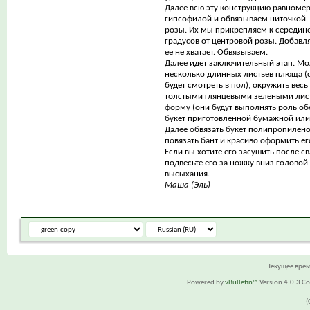
Далее всю эту конструкцию равноме
гипсофилой и обвязываем ниточкой. У
розы. Их мы прикрепляем к середине
градусов от центровой розы. Добавля
ее не хватает. Обвязываем.
Далее идет заключительный этап. Мо
несколько длинных листьев плюща (с
будет смотреть в пол), окружить весь
толстыми глянцевыми зелеными ли
форму (они будут выполнять роль об
букет приготовленной бумажной или
Далее обвязать букет полипропилено
повязать бант и красиво оформить его
Если вы хотите его засушить после с
подвесьте его за ножку вниз головой
высыхания.
Маша (Эль)
Текущее вре
Powered by
vBulletin™
Version 4.0.3 Cop
(