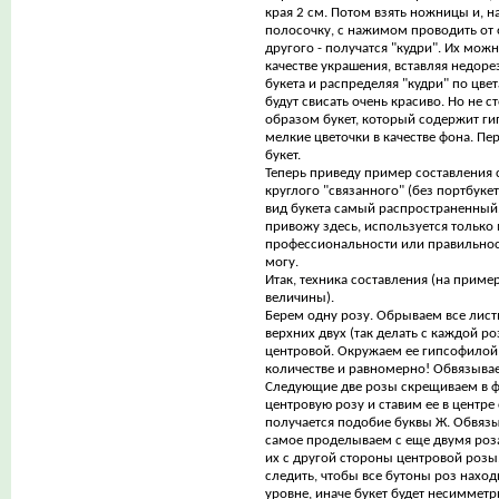
края 2 см. Потом взять ножницы и, н
полосочку, с нажимом проводить от 
другого - получатся "кудри". Их мож
качестве украшения, вставляя недоре
букета и распределяя "кудри" по цве
будут свисать очень красиво. Но не с
образом букет, который содержит г
мелкие цветочки в качестве фона. П
букет.
Теперь приведу пример составления 
круглого "связанного" (без портбуке
вид букета самый распространенный.
привожу здесь, используется только 
профессиональности или правильност
могу.
Итак, техника составления (на приме
величины).
Берем одну розу. Обрываем все лист
верхних двух (так делать с каждой ро
центровой. Окружаем ее гипсофилой
количестве и равномерно! Обвязывае
Следующие две розы скрещиваем в ф
центровую розу и ставим ее в центре
получается подобие буквы Ж. Обвязы
самое проделываем с еще двумя роз
их с другой стороны центровой роз
следить, чтобы все бутоны роз нахо
уровне, иначе букет будет несиммет