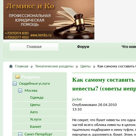
Главная
Форум
Что нов
Главная
Тематические разделы
Цветы
Как самому составить 
Разделы
Как самому составить
Свадебные услуги
невесты? (советы непр
Москва
Одежда
jocker
Цветы
Опубликовано 26.04.2010
13:10
Авто
Услуги
Не секрет, что букет невесты это одн
частей всего облика невесты в целом
Банкет
тщательно подбираем к нему туфли, 
Санкт-Петербург
перчатки и, разумеется, букет. Этим,