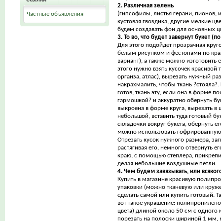
2. Различная зелень
(гипсофилы, листья герани, пионов, 
Частные объявления
кустовая гвоздика, другие мелкие цве
будем создавать фон для основных ц
3. То во, что будет завернут букет (
Для этого подойдет прозрачная круг
белым рисунком и фестонами по кр
вариант), а также можно изготовить 
этого нужно взять кусочек красивой 
органза, атлас), вырезать нужный р
накрахмалить, чтобы ткань ?стояла?. 
готов, ткань эту, если она в форме п
гармошкой? и аккуратно обернуть бук
выкроена в форме круга, вырезать в 
небольшой, вставить туда готовый бук
складочки вокруг букета, обернуть его
можно использовать гофрированную 
Отрезать кусок нужного размера, заг
растягивая его, немного отвернуть е
краю, с помощью степлера, прикрепи
делая небольшие воздушные петли.
4. Чем будем завязывать, или всяког
Купить в магазине красивую полипр
упаковки (можно тканевую или круж
сделать самой или купить готовый. 
вот такое украшение: полипропилено
цвета) длиной около 50 см с одного 
порезать на полоски шириной 1 мм, 