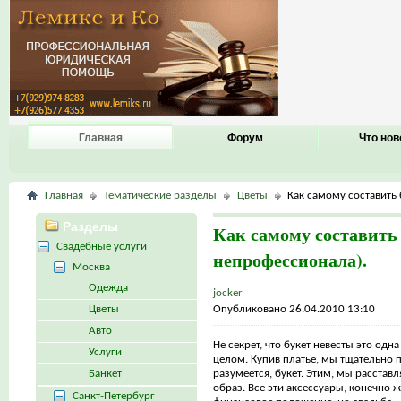
Главная
Форум
Что нов
Главная
Тематические разделы
Цветы
Как самому составить 
Разделы
Как самому составить 
Свадебные услуги
непрофессионала).
Москва
Одежда
jocker
Цветы
Опубликовано 26.04.2010 13:10
Авто
Не секрет, что букет невесты это одн
Услуги
целом. Купив платье, мы тщательно п
Банкет
разумеется, букет. Этим, мы расста
образ. Все эти аксессуары, конечно же
Санкт-Петербург