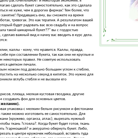
дело расточительное? и некоторая экономия, я
лагаю сделать букет самостоятельно, как это сделала
иться не хуже, чем в дорогих фирмах! Тем более, что
 занятие! Предавшись ему, вы сможете на время
отах, тревогах. Это как терапия. А результатом вашей
оторый будет радовать вас всю свадьбу и на вопрос
ала такой шикарный букет??" вы с гордостью
к, сделаю важный вид и начну вас вводить в курс дела.
тся:
лии, каллы - кому, что нравится. Каллы, правда,
ебе при составлении букета, так как они не круглые и
м некоторых правил. Не советую использовать
ается цветком печали.
рым ножом под довольно большим углом к стеблю,
устить на несколько секунд в кипяток. Это нужно для
никли вглубь стебля и не вызвали его
ирисов, плюща, мелкая кустовая гвоздика, другие
ем создавать фон для основных цветов.
по желанию).
овая упаковка с мелким белым рисунком и фестонами
а также можно изготовить ее самостоятельно. Для
ткани (кружево, органза, атлас), вырезать нужный
обы ткань ?стояла?. Когда букет будет готов, ткань
ить ?гармошкой? и аккуратно обернуть букет. Либо,
резать в центре кружочек небольшой, вставить туда