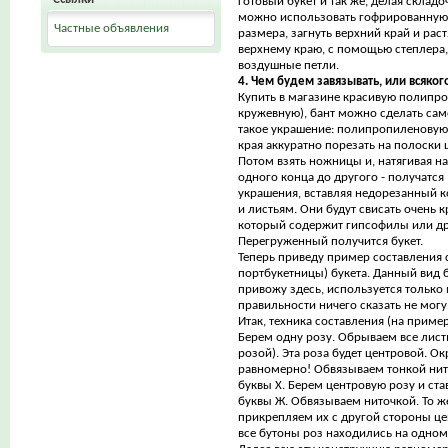
готовый букет и так же, делая складоч
можно использовать гофрированную 
Частные объявления
размера, загнуть верхний край и раст
верхнему краю, с помощью степлера,
воздушные петли.
4. Чем будем завязывать, или всяког
Купить в магазине красивую полипр
кружевную), бант можно сделать сам
такое украшение: полипропиленовую 
края аккуратно порезать на полоски 
Потом взять ножницы и, натягивая н
одного конца до другого - получатся
украшения, вставляя недорезанный ко
и листьям. Они будут свисать очень к
который содержит гипсофилы или дру
Перегруженный получится букет.
Теперь приведу пример составления с
портбукетницы) букета. Данный вид 
привожу здесь, используется только
правильности ничего сказать не могу
Итак, техника составления (на приме
Берем одну розу. Обрываем все листь
розой). Эта роза будет центровой. 
равномерно! Обвязываем тонкой нит
буквы Х. Берем центровую розу и ста
буквы Ж. Обвязываем ниточкой. То ж
прикрепляем их с другой стороны це
все бутоны роз находились на одном