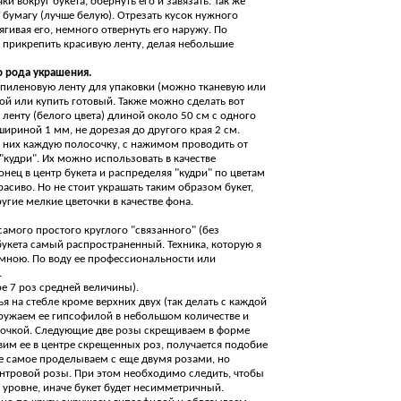
ки вокруг букета, обернуть его и завязать. Так же
бумагу (лучше белую). Отрезать кусок нужного
ягивая его, немного отвернуть его наружу. По
 прикрепить красивую ленту, делая небольшие
о рода украшения.
опиленовую ленту для упаковки (можно тканевую или
ой или купить готовый. Также можно сделать вот
ленту (белого цвета) длиной около 50 см с одного
шириной 1 мм, не дорезая до другого края 2 см.
а них каждую полосочку, с нажимом проводить от
 "кудри". Их можно использовать в качестве
нец в центр букета и распределяя "кудри" по цветам
расиво. Но не стоит украшать таким образом букет,
гие мелкие цветочки в качестве фона.
амого простого круглого "связанного" (без
букета самый распространенный. Техника, которую я
 мною. По воду ее профессиональности или
.
ре 7 роз средней величины).
я на стебле кроме верхних двух (так делать с каждой
Окружаем ее гипсофилой в небольшом количестве и
очкой. Следующие две розы скрещиваем в форме
вим ее в центре скрещенных роз, получается подобие
е самое проделываем с еще двумя розами, но
нтровой розы. При этом необходимо следить, чтобы
 уровне, иначе букет будет несимметричный.