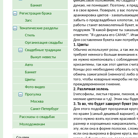
финансовое положение, но свадьба - 
Банкет
думаю, не помешает. Поэтому, я пред
я в свое время. Поверьте, у вас получ
Регистрация брака
аранжировка цветов - захватывающее
забыть о предсвадебных хлопотах, заб
Загс
работы станет великолепный букет, к
Тематические разделы
подружек "В какой фирме ты заказыв
ответите: "Я сделала его САМА!". Ита
Стиль
Для составления букета нам потребую
Организация свадьбы
1. Цветы
Обычно используют розы, а так же ли
Свадебные традиции
требуют немного больше внимания к с
Выкуп невесты
их нужно компоновать с соблюдение
хризантемы, так как этот цветок счит
Авто
Концы роз необходимо обрезать ост
Банкет
обжечь зажигалкой (немного) либо оп
того, чтобы коварные микробы не про
Цветы
преждевременное гниение.
Фото-видео
2. Различная зелень
(гипсофилы, листья герани, пионов, 
Прогулка
мелкие цветочки и т.д). Этим мы буд
Москва
3. То во, что будет завернут букет (
Санкт-Петербург
Для этого подойдет прозрачная круг
по краям (самый дешевый вариант), 
Рассказы о свадьбах
этого нужно взять кусочек красивой 
размер и хорошенько накрахмалить, чт
Молодоженам
эту, если она в форме полоски, слож
если она выкроена в форме круга, вы
Ссылки