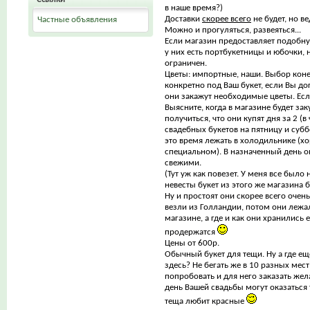
в наше время?)
Доставки
скорее всего
не будет, но ве
Частные объявления
Можно и прогуляться, развеяться...
Если магазин предоставляет подобную
у них есть портбукетницы и юбочки, 
ограничен.
Цветы: импортные, наши. Выбор кон
конкретно под Ваш букет, если Вы до
они закажут необходимые цветы. Есл
Выясните, когда в магазине будет за
получиться, что они купят дня за 2 (в
свадебных букетов на пятницу и суббо
это время лежать в холодильнике (х
специальном). В назначенный день о
свежими.
(Тут уж как повезет. У меня все было
невесты букет из этого же магазина
Ну и простоят они скорее всего очень
везли из Голландии, потом они лежа
магазине, а где и как они хранились е
продержатся
Цены от 600р.
Обычный букет для тещи. Ну а где еще
здесь? Не бегать же в 10 разных мес
попробовать и для него заказать жел
день Вашей свадьбы могут оказаться 
теща любит красные