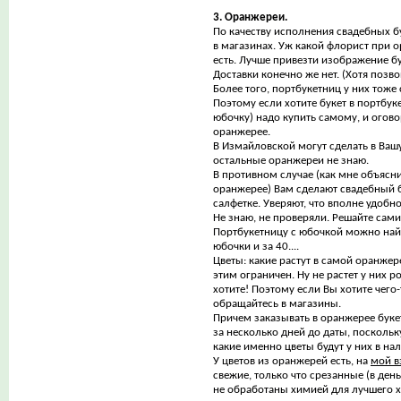
3. Оранжереи.
По качеству исполнения свадебных б
в магазинах. Уж какой флорист при о
есть. Лучше привезти изображение бу
Доставки конечно же нет. (Хотя позво
Более того, портбукетниц у них тоже 
Поэтому если хотите букет в портбуке
юбочку) надо купить самому, и огово
оранжерее.
В Измайловской могут сделать в Ваш
остальные оранжереи не знаю.
В противном случае (как мне объясн
оранжерее) Вам сделают свадебный б
салфетке. Уверяют, что вполне удобно
Не знаю, не проверяли. Решайте сами
Портбукетницу с юбочкой можно найт
юбочки и за 40....
Цветы: какие растут в самой оранжер
этим ограничен. Ну не растет у них 
хотите! Поэтому если Вы хотите чего
обращайтесь в магазины.
Причем заказывать в оранжерее буке
за несколько дней до даты, поскольк
какие именно цветы будут у них в на
У цветов из оранжерей есть, на
мой в
свежие, только что срезанные (в день
не обработаны химией для лучшего х