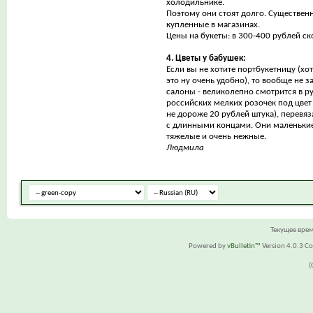
холодильнике.
Поэтому они стоят долго. Существенн
купленные в магазинах.
Цены на букеты: в 300-400 рублей ск
4. Цветы у бабушек:
Если вы не хотите портбукетницу (хот
это ну очень удобно), то вообще не з
салоны - великолепно смотрится в р
российских мелких розочек под цвет 
не дороже 20 рублей штука), перевя
с длинными концами. Они маленькие,
тяжелые и очень нежные.
Людмила
Текущее вре
Powered by
vBulletin™
Version 4.0.3 Cop
(