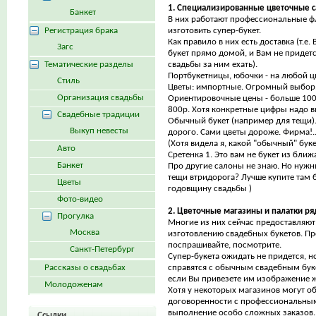
1. Специализированные цветочные с
Банкет
В них работают профессиональные ф
Регистрация брака
изготовить супер-букет.
Как правило в них есть доставка (т.е.
Загс
букет прямо домой, и Вам не придется
Тематические разделы
свадьбы за ним ехать).
Портбукетницы, юбочки - на любой цв
Стиль
Цветы: импортные. Огромный выбор
Организация свадьбы
Ориентировочные цены - больше 10
800р. Хотя конкретные цифры надо в
Свадебные традиции
Обычный букет (например для тещи).
Выкуп невесты
дорого. Сами цветы дороже. Фирма!..
(Хотя видела я, какой "обычный" бук
Авто
Сретенка 1. Это вам не букет из ближ
Банкет
Про другие салоны не знаю. Но нужн
тещи втридорога? Лучше купите там б
Цветы
годовщину свадьбы )
Фото-видео
2. Цветочные магазины и палатки р
Прогулка
Многие из них сейчас предоставляют
Москва
изготовлению свадебных букетов. Пр
поспрашивайте, посмотрите.
Санкт-Петербург
Супер-букета ожидать не придется, н
Рассказы о свадьбах
справятся с обычным свадебным буке
если Вы привезете им изображение ж
Молодоженам
Хотя у некоторых магазинов могут о
договоренности с профессиональны
выполнение особо сложных заказов. 
Ссылки