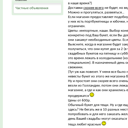
в наше время?)
Доставки
скорее всего
не будет, но ве
Частные объявления
Можно и прогуляться, развеяться...
Если магазин предоставляет подобную
у них есть портбукетницы и юбочки, 
ограничен.
Цветы: импортные, наши. Выбор кон
конкретно под Ваш букет, если Вы до
они закажут необходимые цветы. Есл
Выясните, когда в магазине будет за
получиться, что они купят дня за 2 (в
свадебных букетов на пятницу и суббо
это время лежать в холодильнике (х
специальном). В назначенный день о
свежими.
(Тут уж как повезет. У меня все было
невесты букет из этого же магазина
Ну и простоят они скорее всего очень
везли из Голландии, потом они лежа
магазине, а где и как они хранились е
продержатся
Цены от 600р.
Обычный букет для тещи. Ну а где еще
здесь? Не бегать же в 10 разных мес
попробовать и для него заказать жел
день Вашей свадьбы могут оказаться 
теща любит красные