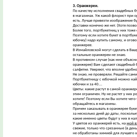
3. Оранжереи.
По качеству исполнения свадебных б
в магазинах. Уж какой флорист при о
есть. Лучше привезти изображение бу
Доставки конечно же нет. (Хотя позво
Более того, портбукетниц у них тоже 
Поэтому если хотите букет в портбуке
юбочку) надо купить самому, и огово
оранжерее.
В Измайловской могут сделать в Ваш
остальные оранжереи не знаю.
В противном случае (как мне объясн
оранжерее) Вам сделают свадебный б
салфетке. Уверяют, что вполне удобно
Не знаю, не проверяли. Решайте сами
Портбукетницу с юбочкой можно найт
юбочки и за 40....
Цветы: какие растут в самой оранжер
этим ограничен. Ну не растет у них 
хотите! Поэтому если Вы хотите чего
обращайтесь в магазины.
Причем заказывать в оранжерее буке
за несколько дней до даты, поскольк
какие именно цветы будут у них в на
У цветов из оранжерей есть, на
мой в
свежие, только что срезанные (в день
не обработаны химией для лучшего х