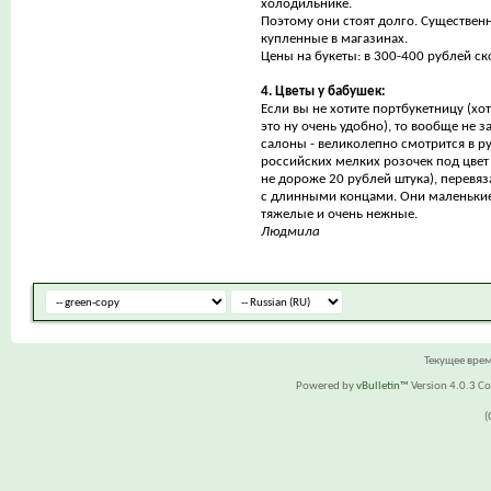
холодильнике.
Поэтому они стоят долго. Существенн
купленные в магазинах.
Цены на букеты: в 300-400 рублей ск
4. Цветы у бабушек:
Если вы не хотите портбукетницу (хот
это ну очень удобно), то вообще не з
салоны - великолепно смотрится в р
российских мелких розочек под цвет 
не дороже 20 рублей штука), перевя
с длинными концами. Они маленькие,
тяжелые и очень нежные.
Людмила
Текущее вре
Powered by
vBulletin™
Version 4.0.3 Cop
(