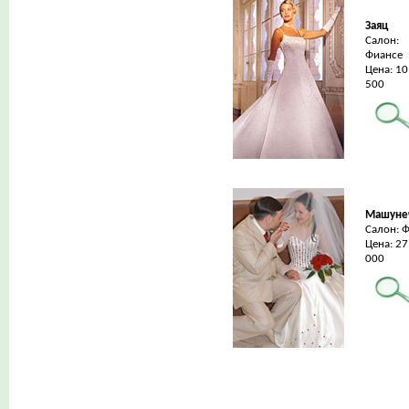
Заяц
Салон:
Фиансе
Цена: 10
500
Машуне
Салон: 
Цена: 27
000