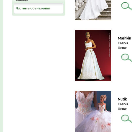
Частные объявления
Mashkin
Салон:
Цена:
Nutik
Салон:
Цена: