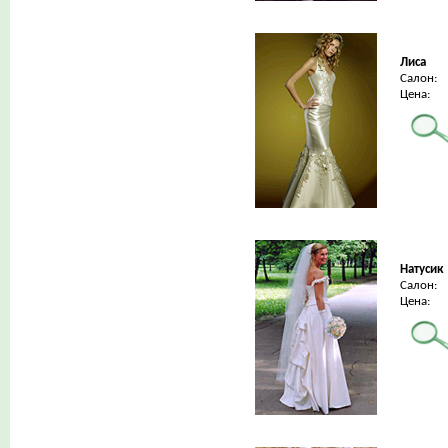
Лиса
Салон:
Цена:
Натусик
Салон:
Цена: