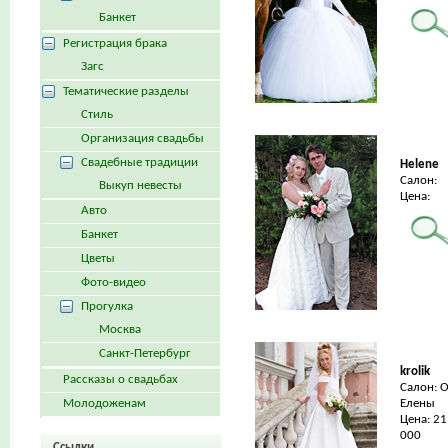
Банкет
Регистрация брака
Загс
Тематические разделы
Стиль
Организация свадьбы
Свадебные традиции
Helene
Салон:
Выкуп невесты
Цена:
Авто
Банкет
Цветы
Фото-видео
Прогулка
Москва
Санкт-Петербург
krolik
Рассказы о свадьбах
Салон: 
Молодоженам
Елены
Цена: 21
000
Ссылки