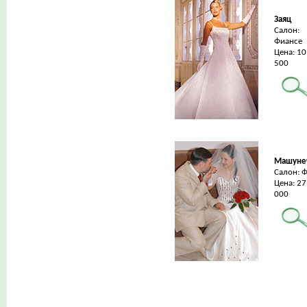
Заяц
Салон:
Фиансе
Цена: 10
500
Машуне
Салон: 
Цена: 27
000