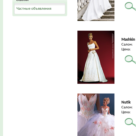
Частные объявления
Mashkin
Салон:
Цена:
Nutik
Салон:
Цена: