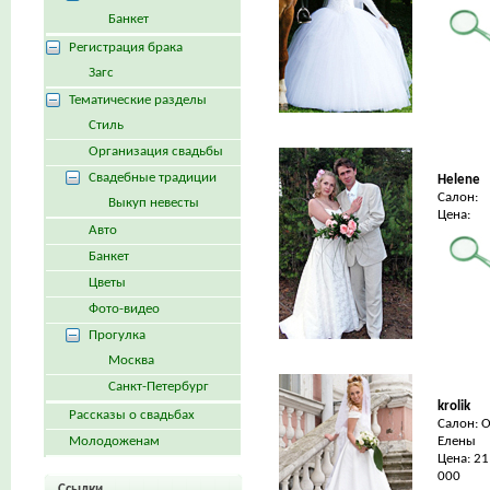
Банкет
Регистрация брака
Загс
Тематические разделы
Стиль
Организация свадьбы
Свадебные традиции
Helene
Салон:
Выкуп невесты
Цена:
Авто
Банкет
Цветы
Фото-видео
Прогулка
Москва
Санкт-Петербург
krolik
Рассказы о свадьбах
Салон: 
Молодоженам
Елены
Цена: 21
000
Ссылки