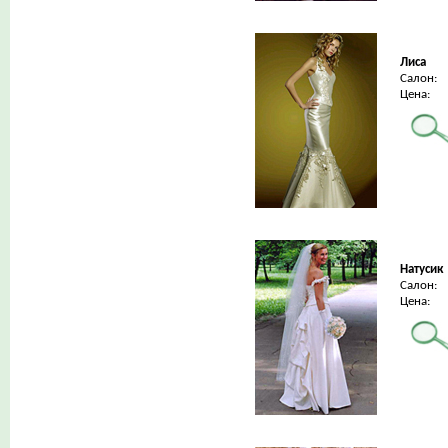
Лиса
Салон:
Цена:
Натусик
Салон:
Цена: