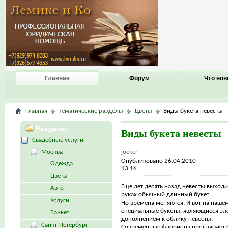
Главная
Форум
Что нов
Главная
Тематические разделы
Цветы
Виды букета невесты
Разделы
Виды букета невесты
Свадебные услуги
Москва
jocker
Опубликовано 26.04.2010
Одежда
13:16
Цветы
Еще лет десять назад невесты выход
Авто
руках обычный длинный букет.
Услуги
Но времена меняются. И вот на наше
специальные букеты, являющиеся э
Банкет
дополнением к облику невесты.
Санкт-Петербург
Современные флористы предлагают 