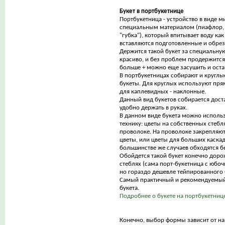
Букет в портбукетнице
Портбукетница - устройство в виде 
специальным материалом (пиафлор, 
"губка"), который впитывает воду как 
вставляются подготовленные и обрез
Держится такой букет за специальную
красиво, и без проблем продержится 
больше + можно еще засушить и оста
В портбукетницах собирают и круглы
букеты. Для круглых используют пр
для каплевидных - наклонные.
Данный вид букетов собирается дост
удобно держать в руках.
В данном виде букета можно исполь
технику: цветы на собственных стебл
проволоке. На проволоке закрепляю
цветы, или цветы для больших каскад
большинстве же случаев обходятся бе
Обойдется такой букет конечно дорож
стеблях (сама порт-букетница с юбоч
но гораздо дешевле тейпированного 
Самый практичный и рекомендуемый
букета.
Подробнее о букете на портбукетнице
Конечно, выбор формы зависит от на