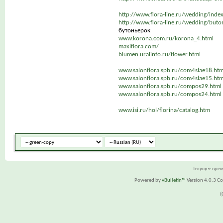
http://www.flora-line.ru/wedding/inde
http://www.flora-line.ru/wedding/but
бутоньерок
www.korona.com.ru/korona_4.html
maxiflora.com/
blumen.uralinfo.ru/flower.html
www.salonflora.spb.ru/com4slae18.ht
www.salonflora.spb.ru/com4slae15.htm
www.salonflora.spb.ru/compos29.html
www.salonflora.spb.ru/compos24.html
www.isi.ru/hol/florina/catalog.htm
Текущее вре
Powered by
vBulletin™
Version 4.0.3 Cop
(