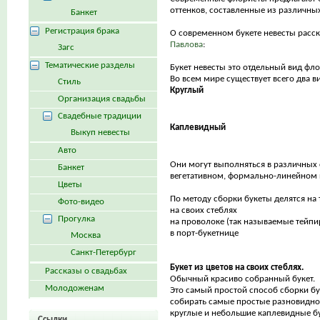
оттенков, составленные из различных
Банкет
Регистрация брака
О современном букете невесты расс
Павлова
:
Загс
Тематические разделы
Букет невесты это отдельный вид фло
Во всем мире существует всего два ви
Стиль
Круглый
Организация свадьбы
Свадебные традиции
Каплевидный
Выкуп невесты
Авто
Они могут выполняться в различных 
Банкет
вегетативном, формально-линейном 
Цветы
По методу сборки букеты делятся на 
Фото-видео
на своих стеблях
Прогулка
на проволоке (так называемые тейп
в порт-букетнице
Москва
Санкт-Петербург
Букет из цветов на своих стеблях.
Рассказы о свадьбах
Обычный красиво собранный букет.
Молодоженам
Это самый простой способ сборки бу
собирать самые простые разновидно
круглые и небольшие каплевидные б
Ссылки