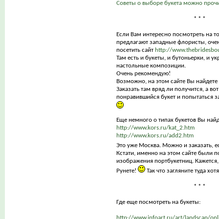
Советы о выборе букета можно прочи
* * *
Если Вам интересно посмотреть на то
предлагают западные флористы, оче
посетить сайт
http://www.thebridesb
Там есть и букеты, и бутоньерки, и ук
настольные композиции.
Очень рекомендую!
Возможно, на этом сайте Вы найдете ч
Заказать там вряд ли получится, а вот
понравившийся букет и попытаться за
Еще немного о типах букетов Вы найд
http://www.kors.ru/kat_2.htm
http://www.kors.ru/add2.htm
Это уже Москва. Можно и заказать, е
Кстати, именно на этом сайте были 
изображения портбукетниц. Кажется,
Рунете!
Так что загляните туда хот
* * *
Где еще посмотреть на букеты:
http://www.infoart.ru/art/landscap/on