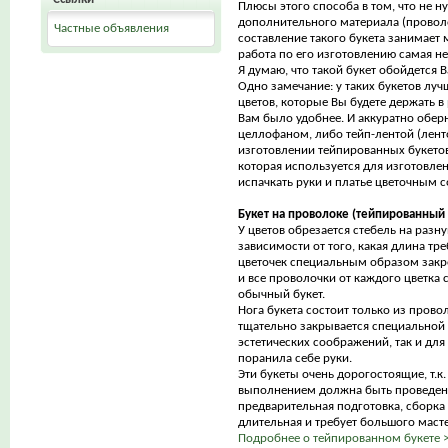
Плюсы этого способа в том, что не н
дополнительного материала (проволо
Частные объявления
составление такого букета занимает
работа по его изготовлению самая не
Я думаю, что такой букет обойдется 
Одно замечание: у таких букетов луч
цветов, которые Вы будете держать в 
Вам было удобнее. И аккуратно обер
целлофаном, либо тейп-лентой (лен
изготовлении тейпированных букетов
которая используется для изготовлен
испачкать руки и платье цветочным с
Букет на проволоке (тейпированный 
У цветов обрезается стебель на разну
зависимости от того, какая длина тр
цветочек специальным образом закр
и все проволочки от каждого цветка 
обычный букет.
Нога букета состоит только из прово
тщательно закрывается специальной 
эстетических соображений, так и для 
поранила себе руки.
Эти букеты очень дорогостоящие, т.к.
выполнением должна быть проведен
предварительная подготовка, сборка 
длительная и требует большого маст
Подробнее о тейпированном букете 