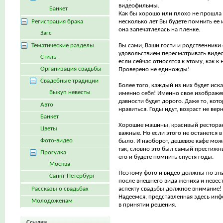
видеофильмы.
Банкет
Как бы хорошо или плохо не прошла 
Регистрация брака
несколько лет Вы будете помнить ее 
она запечатлелась на пленке.
Загс
Тематические разделы
Вы сами, Ваши гости и родственники 
удовольствием пересматривать видео
Стиль
если сейчас относятся к этому, как к 
Организация свадьбы
Проверено не единожды!
Свадебные традиции
Более того, каждый из них будет иск
Выкуп невесты
именно себя! Именно свое изображе
давности будет дорого. Даже то, кот
Авто
нравиться. Годы идут, возраст не вер
Банкет
Хорошие машины, красивый рестора
Цветы
важные. Но если этого не останется в 
Фото-видео
было. И наоборот, дешевое кафе мож
так, словно это был самый престижн
Прогулка
его и будете помнить спустя годы.
Москва
Поэтому фото и видео должны по зна
Санкт-Петербург
после внешнего вида жениха и невест
Рассказы о свадьбах
аспекту свадьбы должное внимание!
Надеемся, представленная здесь ин
Молодоженам
в принятии решения.
Ссылки