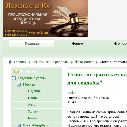
Главная
Форум
Что нов
Главная
Тематические разделы
Фото-видео
Стоит ли тратить
Разделы
Стоит ли тратиться на
Свадебные услуги
для свадьбы?
Москва
Одежда
jocker
Цветы
Опубликовано 26.04.2010
13:41
Авто
Услуги
Свадьба - одно из самых ярких собы
вот она прошла...И что осталось?
Банкет
Воспоминания со временем стираютс
Санкт-Петербург
И единственное, что остается спустя 